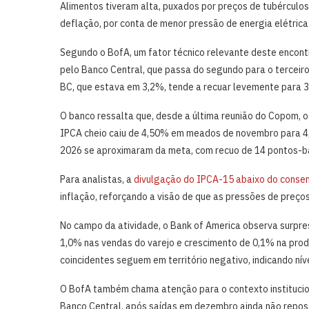
Alimentos tiveram alta, puxados por preços de tubérculos 
deflação, por conta de menor pressão de energia elétrica
Segundo o BofA, um fator técnico relevante deste encont
pelo Banco Central, que passa do segundo para o terceiro
BC, que estava em 3,2%, tende a recuar levemente para 
O banco ressalta que, desde a última reunião do Copom, 
IPCA cheio caiu de 4,50% em meados de novembro para 4
2026 se aproximaram da meta, com recuo de 14 pontos-b
Para analistas, a
divulgação do IPCA-15 abaixo do consen
inflação, reforçando a visão de que as pressões de preço
No campo da atividade, o Bank of America observa surpr
1,0% nas vendas do varejo e crescimento de 0,1% na produ
coincidentes seguem em território negativo, indicando níve
O BofA também chama atenção para o contexto institucion
Banco Central, após saídas em dezembro ainda não repost