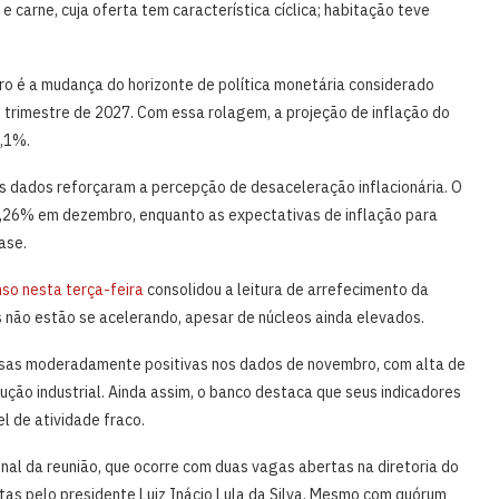
e carne, cuja oferta tem característica cíclica; habitação teve
ro é a mudança do horizonte de política monetária considerado
 trimestre de 2027. Com essa rolagem, a projeção de inflação do
3,1%.
os dados reforçaram a percepção de desaceleração inflacionária. O
,26% em dezembro, enquanto as expectativas de inflação para
ase.
so nesta terça-feira
consolidou a leitura de arrefecimento da
s não estão se acelerando, apesar de núcleos ainda elevados.
esas moderadamente positivas nos dados de novembro, com alta de
ção industrial. Ainda assim, o banco destaca que seus indicadores
l de atividade fraco.
al da reunião, que ocorre com duas vagas abertas na diretoria do
as pelo presidente Luiz Inácio Lula da Silva. Mesmo com quórum