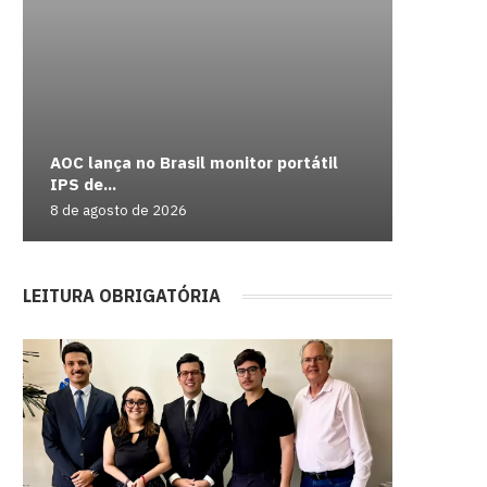
AOC lança no Brasil monitor portátil
Duskfade
Como us
Casal é 
Lotus Eu
IPS de...
sobre o..
Redempt
nota...
mas era 
8 de agosto de 2026
8 de agos
8 de agos
8 de agos
8 de agos
LEITURA OBRIGATÓRIA