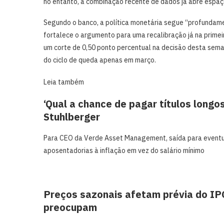
no entanto, a combinação recente de dados já abre espaço 
Segundo o banco, a política monetária segue “profundame
fortalece o argumento para uma recalibração já na prime
um corte de 0,50 ponto percentual na decisão desta sema
do ciclo de queda apenas em março.
Leia também
‘Qual a chance de pagar títulos longo
Stuhlberger
Para CEO da Verde Asset Management, saída para eventual
aposentadorias à inflação em vez do salário mínimo
Preços sazonais afetam prévia do IPC
preocupam