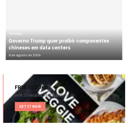
Tecnologia
Governo Trump quer proibir componentes
chineses em data centers
4 de agosto de 2026
FREE EBOOKS
with 20 recipes, fast & easy to do
GET IT NOW