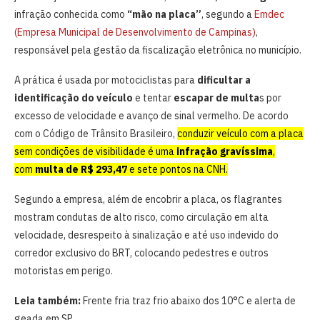
infração conhecida como
“mão na placa”
, segundo a
Emdec
(Empresa Municipal de Desenvolvimento de Campinas)
,
responsável pela gestão da fiscalização eletrônica no município.
A prática é usada por motociclistas para
dificultar a
identificação do veículo
e tentar
escapar de multa
s por
excesso de velocidade e avanço de sinal vermelho. De acordo
com o Código de Trânsito Brasileiro,
conduzir veículo com a placa
sem condições de visibilidade é uma
infração gravíssima
,
com
multa de R$ 293,47
e sete pontos na CNH.
Segundo a empresa, além de encobrir a placa, os flagrantes
mostram condutas de alto risco, como circulação em alta
velocidade, desrespeito à sinalização e até uso indevido do
corredor exclusivo do BRT, colocando pedestres e outros
motoristas em perigo.
Leia também:
Frente fria traz frio abaixo dos 10°C e alerta de
geada em SP