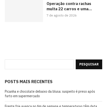
Operação contra rachas
multa 22 carros e uma...
7 de agosto de 2026
PESQUISAR
POSTS MAIS RECENTES
Picanha e chocolate debaixo da blusa: suspeito é preso após
furto em supermercado
Frente fria avança no fim de semana e temperaturas têm data