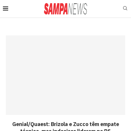
Genial/Quaest: Brizola e Zucco têm empate