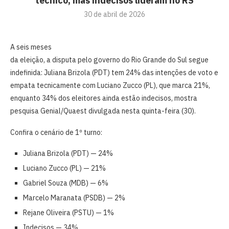
técnico, mas indecisos lideram no RS
30 de abril de 2026
A seis meses
da eleição, a disputa pelo governo do Rio Grande do Sul segue
indefinida: Juliana Brizola (PDT) tem 24% das intenções de voto e
empata tecnicamente com Luciano Zucco (PL), que marca 21%,
enquanto 34% dos eleitores ainda estão indecisos, mostra
pesquisa Genial/Quaest divulgada nesta quinta-feira (30).
Confira o cenário de 1º turno:
Juliana Brizola (PDT) — 24%
Luciano Zucco (PL) — 21%
Gabriel Souza (MDB) — 6%
Marcelo Maranata (PSDB) — 2%
Rejane Oliveira (PSTU) — 1%
Indecisos — 34%