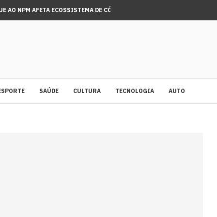
UE AO NPM AFETA ECOSSISTEMA DE CÓDIGO ABERTO...
A DE CICLONE: VEJA A LISTA DE CIDADES...
ESPORTE
SAÚDE
CULTURA
TECNOLOGIA
AUTO