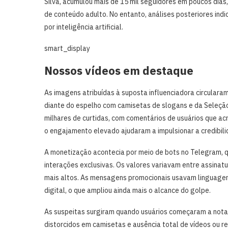
Silva, acumulou mais de 15 mil seguidores em poucos dias,
de conteúdo adulto. No entanto, análises posteriores ind
por inteligência artificial.
smart_display
Nossos vídeos em destaque
As imagens atribuídas à suposta influenciadora circulara
diante do espelho com camisetas de slogans e da Seleçã
milhares de curtidas, com comentários de usuários que ac
o engajamento elevado ajudaram a impulsionar a credibil
A monetização acontecia por meio de bots no Telegram, 
interações exclusivas. Os valores variavam entre assina
mais altos. As mensagens promocionais usavam linguagem
digital, o que ampliou ainda mais o alcance do golpe.
As suspeitas surgiram quando usuários começaram a notar
distorcidos em camisetas e ausência total de vídeos ou r