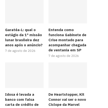
Garatéa-L: qual o
Entenda como
estágio da 1ª missão
funciona Gabinete de
lunar brasileira dez
Crise montado para
anos após o anúncio?
acompanhar chegada
de ventania em SP
7 de agosto de 2026
7 de agosto de 2026
Idosa é levada a
De Heartstopper, Kit
banco com falsa
Connor vai ser o novo
carta de crédito de
Ciclope da Marvel