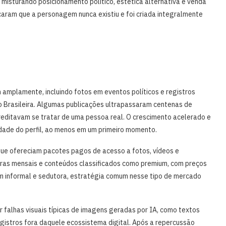
 misturando posicionamento político, estética alternativa e venda
icaram que a personagem nunca existiu e foi criada integralmente
m amplamente, incluindo fotos em eventos políticos e registros
o Brasileira. Algumas publicações ultrapassaram centenas de
reditavam se tratar de uma pessoa real. O crescimento acelerado e
idade do perfil, ao menos em um primeiro momento.
que ofereciam pacotes pagos de acesso a fotos, vídeos e
turas mensais e conteúdos classificados como premium, com preços
 informal e sedutora, estratégia comum nesse tipo de mercado
 falhas visuais típicas de imagens geradas por IA, como textos
egistros fora daquele ecossistema digital. Após a repercussão