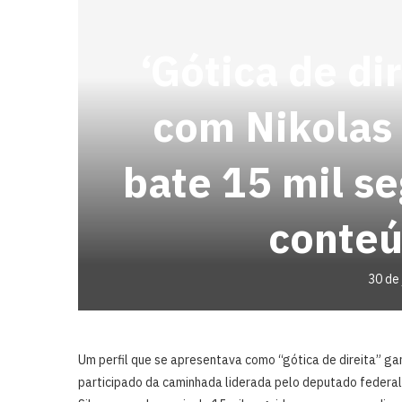
‘Gótica de di
com Nikolas 
bate 15 mil s
conteú
30 de
Um perfil que se apresentava como “gótica de direita” ga
participado da caminhada liderada pelo deputado federal N