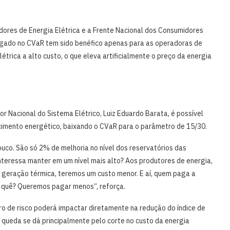
dores de Energia Elétrica e a Frente Nacional dos Consumidores
gado no CVaR tem sido benéfico apenas para as operadoras de
trica a alto custo, o que eleva artificialmente o preço da energia
r Nacional do Sistema Elétrico, Luiz Eduardo Barata, é possível
ecimento energético, baixando o CVaR para o parâmetro de 15/30.
co. São só 2% de melhoria no nível dos reservatórios das
interessa manter em um nível mais alto? Aos produtores de energia,
s geração térmica, teremos um custo menor. E aí, quem paga a
o quê? Queremos pagar menos”, reforça.
o de risco poderá impactar diretamente na redução do índice de
 queda se dá principalmente pelo corte no custo da energia