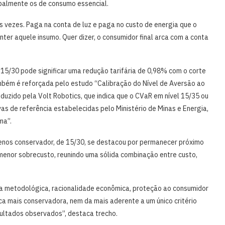
ipalmente os de consumo essencial.
 vezes. Paga na conta de luz e paga no custo de energia que o
er aquele insumo. Quer dizer, o consumidor final arca com a conta
15/30 pode significar uma redução tarifária de 0,98% com o corte
mbém é reforçada pelo estudo “Calibração do Nível de Aversão ao
duzido pela Volt Robotics, que indica que o CVaR em nível 15/35 ou
s de referência estabelecidas pelo Ministério de Minas e Energia,
ma”.
enos conservador, de 15/30, se destacou por permanecer próximo
 menor sobrecusto, reunindo uma sólida combinação entre custo,
ncia metodológica, racionalidade econômica, proteção ao consumidor
ica mais conservadora, nem da mais aderente a um único critério
esultados observados”, destaca trecho.