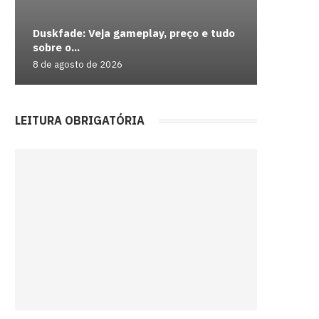
Duskfade: Veja gameplay, preço e tudo
Como us
Casal é 
Lotus Eu
Tenista
sobre o...
Redempt
nota...
mas era 
carreira 
8 de agosto de 2026
8 de agos
8 de agos
8 de agos
8 de agos
LEITURA OBRIGATÓRIA