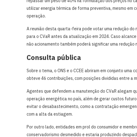
repassar um peso de 40% na formulação dos preços no cá
utilizar energia térmica de forma preventiva, mesmo em c
operação.
A reunião desta quarta-feira pode votar uma redução do n
para o CVaR antes da atualização em 2024. Caso alcance
não acionamento também poderá significar uma redução na
Consulta pública
Sobre o tema, o ONS e o CCEE abriram em conjunto uma co
obteve 46 contribuições, com posições divididas entre a
Agentes que defendem a manutenção do CVaR alegam que 
operação energética no país, além de gerar custos futur
evitar o desabastecimento, como a contratação emergenci
com a alta da estiagem.
Por outro lado, entidades em prol do consumidor e membr
conservadorismo desmedido e estaria produzindo despach