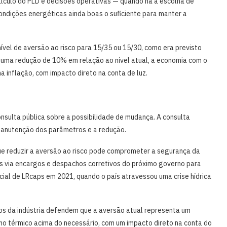
lculo do PLD e decisões operativas — quando há a escolha de
ondições energéticas ainda boas o suficiente para manter a
ível de aversão ao risco para 15/35 ou 15/30, como era previsto
 uma redução de 10% em relação ao nível atual, a economia com o
 inflação, com impacto direto na conta de luz.
nsulta pública sobre a possibilidade de mudança. A consulta
 manutenção dos parâmetros e a redução.
reduzir a aversão ao risco pode comprometer a segurança da
os via encargos e despachos corretivos do próximo governo para
al de LRcaps em 2021, quando o país atravessou uma crise hídrica
os da indústria defendem que a aversão atual representa um
o térmico acima do necessário, com um impacto direto na conta do