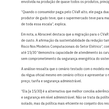
envolvida na produção de quase todos os produtos, princ
“Quando o consumidor paga pelo CVaR alto, ele paga duas
produtor de gado teve, que o supermercado teve para mant
de toda essa escala”, explica.
Em nota, a Abraceel destaca que a migração para o CVaR 
de custo. A afirmação da sustentabilidade da redução ta
Risco Nos Modelos Computacionais do Setor Elétrico”, con
até 15/30 “demonstra capacidade de atendimento às curva
sem comprometimento da segurança energética do siste
A análise ressalta que o cenário testado com o modelo m
da régua oficial mesmo em cenário crítico e apresentar o
preço, tarifa e segurança administrável.
“Ela [a 15/30] é a alternativa que melhor concilia aderê
e segurança em nível administrável. Não se trata da polít
isolado, mas da política mais eficiente no conjunto dos r