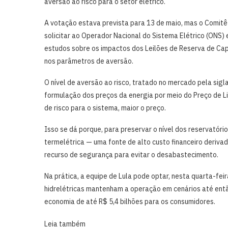
aversão ao risco para o setor elétrico.
A votação estava prevista para 13 de maio, mas o Comitê 
solicitar ao Operador Nacional do Sistema Elétrico (ONS)
estudos sobre os impactos dos Leilões de Reserva de Cap
nos parâmetros de aversão.
O nível de aversão ao risco, tratado no mercado pela sigl
formulação dos preços da energia por meio do Preço de Li
de risco para o sistema, maior o preço.
Isso se dá porque, para preservar o nível dos reservatório
termelétrica — uma fonte de alto custo financeiro deriva
recurso de segurança para evitar o desabastecimento.
Na prática, a equipe de Lula pode optar, nesta quarta-fei
hidrelétricas mantenham a operação em cenários até entã
economia de até R$ 5,4 bilhões para os consumidores.
Leia também