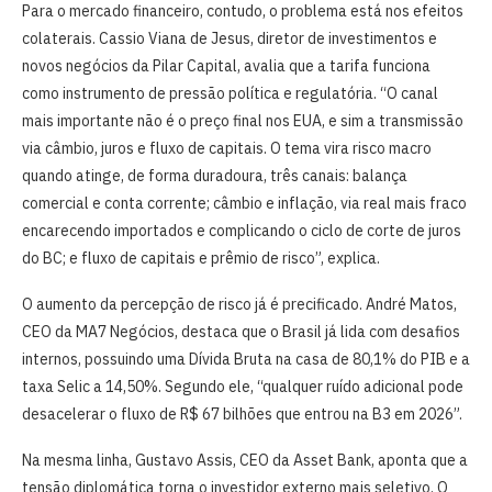
Para o mercado financeiro, contudo, o problema está nos efeitos
colaterais. Cassio Viana de Jesus, diretor de investimentos e
novos negócios da Pilar Capital, avalia que a tarifa funciona
como instrumento de pressão política e regulatória. “O canal
mais importante não é o preço final nos EUA, e sim a transmissão
via câmbio, juros e fluxo de capitais. O tema vira risco macro
quando atinge, de forma duradoura, três canais: balança
comercial e conta corrente; câmbio e inflação, via real mais fraco
encarecendo importados e complicando o ciclo de corte de juros
do BC; e fluxo de capitais e prêmio de risco”, explica.
O aumento da percepção de risco já é precificado. André Matos,
CEO da MA7 Negócios, destaca que o Brasil já lida com desafios
internos, possuindo uma Dívida Bruta na casa de 80,1% do PIB e a
taxa Selic a 14,50%. Segundo ele, “qualquer ruído adicional pode
desacelerar o fluxo de R$ 67 bilhões que entrou na B3 em 2026”.
Na mesma linha, Gustavo Assis, CEO da Asset Bank, aponta que a
tensão diplomática torna o investidor externo mais seletivo. O