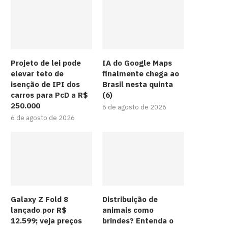
Projeto de lei pode
IA do Google Maps
elevar teto de
finalmente chega ao
isenção de IPI dos
Brasil nesta quinta
carros para PcD a R$
(6)
250.000
6 de agosto de 2026
6 de agosto de 2026
Galaxy Z Fold 8
Distribuição de
lançado por R$
animais como
12.599; veja preços
brindes? Entenda o