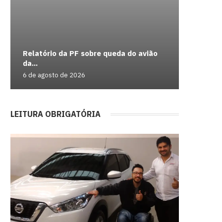
Relatório da PF sobre queda do avião
7-Zip ig
11 linha
Insaciáv
Defesa C
da...
pode abri
paradas.
Confira a
ventos q
6 de agosto de 2026
6 de agos
6 de agos
6 de agos
6 de agos
LEITURA OBRIGATÓRIA