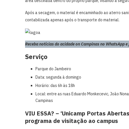
área destinada dentro do próprio parque, visando a segur
Após a secagem, o material é encaminhado ao aterro sanit
contabilizada apenas após o transporte do material.
Receba notícias do acidade on Campinas no WhatsApp e fi
Serviço
Parque do Jambeiro
Data: segunda à domingo
Horário: das 6h às 18h
Local: entre as ruas Eduardo Monkecevic, João Non
Campinas
VIU ESSA? – ‘Unicamp Portas Abertas’
programa de visitação ao campus