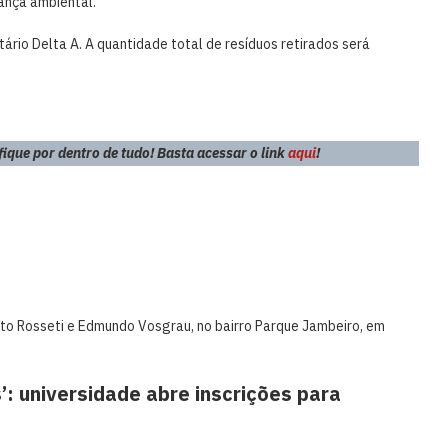
ança ambiental.
ário Delta A. A quantidade total de resíduos retirados será
que por dentro de tudo! Basta acessar o link
aqui
!
ato Rosseti e Edmundo Vosgrau, no bairro Parque Jambeiro, em
: universidade abre inscrições para