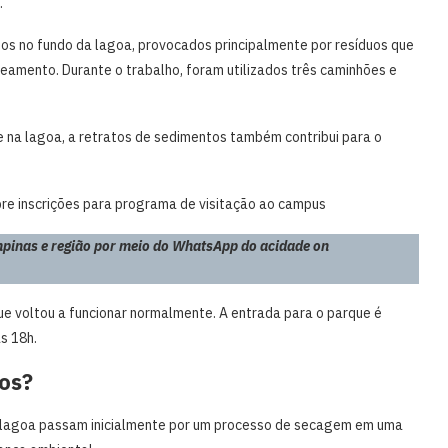
.
os no fundo da lagoa, provocados principalmente por resíduos que
eamento. Durante o trabalho, foram utilizados três caminhões e
e na lagoa, a retratos de sedimentos também contribui para o
bre inscrições para programa de visitação ao campus
pinas e região por meio do WhatsApp do acidade on
e voltou a funcionar normalmente. A entrada para o parque é
às 18h.
dos?
a lagoa passam inicialmente por um processo de secagem em uma