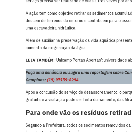
serviço precisa ser realizado de duas a três vezes por ano
A ação tem como objetivo retirar os sedimentos acumulad
descem de terrenos do entorno e contribuem para o assor
uma escavadeira hidráulica.
Além de auxiliar na preservação da vida aquática present
aumento da oxigenação da água.
LEIA TAMBÉM:
‘Unicamp Portas Abertas’: universidade a
Faça uma denúncia ou sugira uma reportagem sobre Cam
Campinas:
(19) 97159-8294
.
Após a conclusão do serviço de desassoreamento, o parqu
gratuita e a visitação pode ser feita diariamente, das 6h 
Para onde vão os resíduos retira
Segundo a Prefeitura, todos os sedimentos removidos d