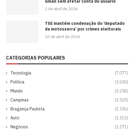
Gmail sem afetar conta do usuário
2 de abril de 2026
TSE mantém condenação do ‘deputado
da motosserra’ por crimes eleitorais
10 de abril de 2026
CATEGORIAS POPULARES
Tecnologia
(7.077)
Política
(3.650)
Mundo
(3.258)
Campinas
(2.520)
Bragança Paulista
(1.336)
Auto
(1.313)
Negócios
(1.271)