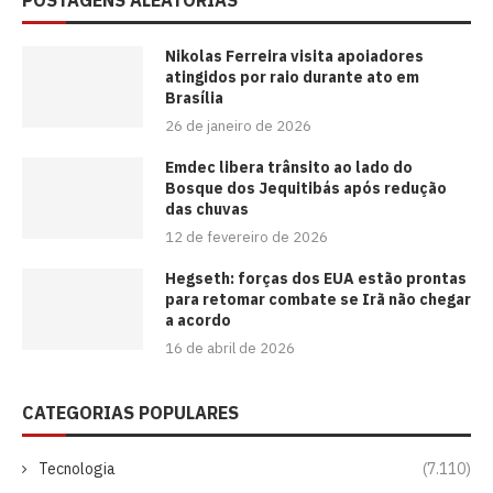
POSTAGENS ALEATÓRIAS
Nikolas Ferreira visita apoiadores
atingidos por raio durante ato em
Brasília
26 de janeiro de 2026
Emdec libera trânsito ao lado do
Bosque dos Jequitibás após redução
das chuvas
12 de fevereiro de 2026
Hegseth: forças dos EUA estão prontas
para retomar combate se Irã não chegar
a acordo
16 de abril de 2026
CATEGORIAS POPULARES
Tecnologia
(7.110)