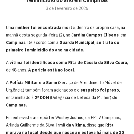
feminicídio do ano em Campinas
3 de fevereiro de 2026
Uma
mulher foi encontrada morta
, dentro da própria casa, na
manhã desta segunda-feira (2), no
Jardim Campos Elíseos
, em
Campinas
. De acordo com a
Guarda Municipal
,
se trata do
primeiro feminicídio do ano na cidade.
A
vítima foi identificada como Rita de Cássia da Silva Coura
,
de 48 anos.
A perícia está no local.
A
Polícia Militar e o Samu
(Serviço de Atendimento Móvel de
Urgência) também foram acionados e o
suspeito foi preso
,
encaminhado à
2ª DDM
(Delegacia de Defesa da Mulher)
de
Campinas.
Em entrevista ao repórter Wesley Justino, da EPTV Campinas,
Arlinda Guilherme da Silva,
irmã da vítima
, disse que
Rita
morava no local desde que nasceu e estava há mais de 30