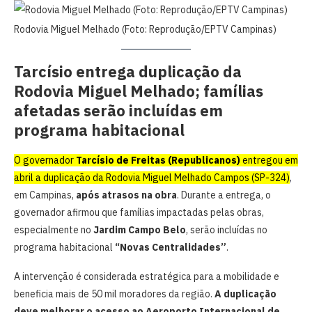
Rodovia Miguel Melhado (Foto: Reprodução/EPTV Campinas)
Tarcísio entrega duplicação da
Rodovia Miguel Melhado; famílias
afetadas serão incluídas em
programa habitacional
O governador
Tarcísio de Freitas (Republicanos)
entregou em
abril a duplicação da Rodovia Miguel Melhado Campos (SP-324)
,
em Campinas,
após atrasos na obra
. Durante a entrega, o
governador afirmou que famílias impactadas pelas obras,
especialmente no
Jardim Campo Belo
, serão incluídas no
programa habitacional
“Novas Centralidades”
.
A intervenção é considerada estratégica para a mobilidade e
beneficia mais de 50 mil moradores da região.
A duplicação
deve melhorar o acesso ao Aeroporto Internacional de