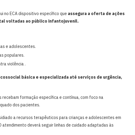
clui no ECA dispositivo específico que
assegura a oferta de ações
l voltadas ao público infantojuvenil.
ças e adolescentes.
as populares.
ra violência .
ossocial básica e especializada até serviços de urgência,
s recebam formação específica e contínua, com foco na
equado dos pacientes.
bsidiado a recursos terapêuticos para crianças e adolescentes em
O atendimento deverá seguir linhas de cuidado adaptadas às