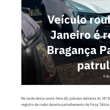
Veículo rou
Janeiro é 
Bragança Pa
patru
9 de
Na tarde desta sexta-feira (8), policiais militares do 34º
registro de roubo durante patrulhamento da Força Tática 