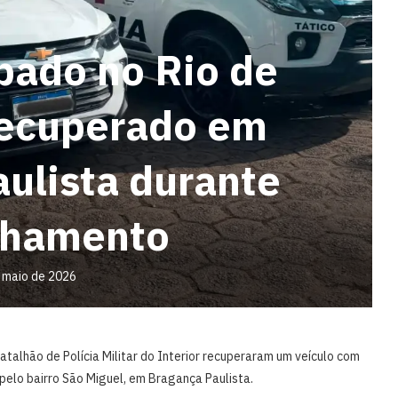
bado no Rio de
recuperado em
ulista durante
lhamento
 maio de 2026
 Batalhão de Polícia Militar do Interior recuperaram um veículo com
pelo bairro São Miguel, em Bragança Paulista.