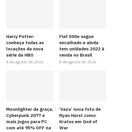
Harry Potter:
Fiat 500e segue
conheça todas as
encalhado e ainda
locações da nova
tem unidades 2022 à
série da HBO
venda no Brasil
8 de agosto de 2026
8 de agosto de 2026
Moonlighter de graça,
‘Vaza’ nova foto de
Cyberpunk 2077 e
Ryan Hurst como
mais jogos para PC
Kratos em God of
com até 95% OFF na
War