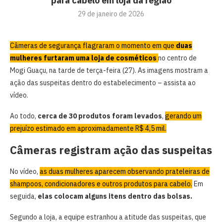
para cabelo em loja da região
29 de janeiro de 2026
Câmeras de segurança flagraram o momento em que
duas
mulheres furtaram uma loja de cosméticos
no centro de
Mogi Guaçu, na tarde de terça-feira (27). As imagens mostram a
ação das suspeitas dentro do estabelecimento – assista ao
vídeo.
Ao todo,
cerca de 30 produtos foram levados
,
gerando um
prejuízo estimado em aproximadamente R$ 4,5 mil.
Câmeras registram ação das suspeitas
No vídeo,
as duas mulheres aparecem observando prateleiras de
shampoos, condicionadores e outros produtos para cabelo.
Em
seguida,
elas colocam alguns itens dentro das bolsas.
Segundo a loja, a equipe estranhou a atitude das suspeitas, que