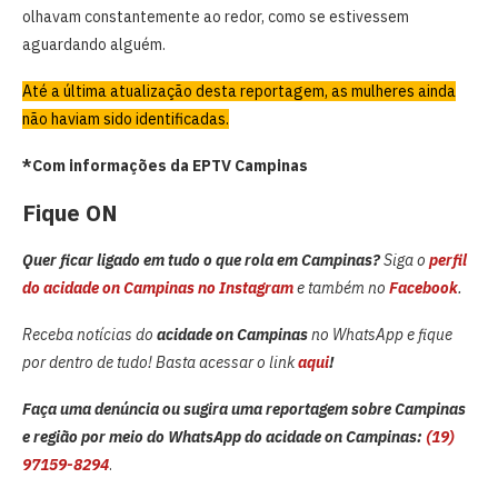
olhavam constantemente ao redor, como se estivessem
aguardando alguém.
Até a última atualização desta reportagem, as mulheres ainda
não haviam sido identificadas.
*Com informações da EPTV Campinas
Fique ON
Quer ficar ligado em tudo o que rola em Campinas?
Siga o
perfil
do acidade on Campinas no Instagram
e também no
Facebook
.
Receba notícias do
acidade on Campinas
no WhatsApp e fique
por dentro de tudo! Basta acessar o link
aqui
!
Faça uma denúncia ou sugira uma reportagem sobre Campinas
e região por meio do WhatsApp do acidade on Campinas:
(19)
97159-8294
.