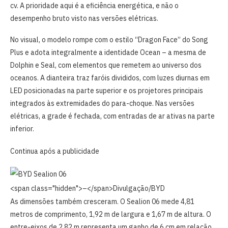
cv. A prioridade aqui é a eficiência energética, e não o
desempenho bruto visto nas versões elétricas.
No visual, o modelo rompe com o estilo “Dragon Face” do Song
Plus e adota integralmente a identidade Ocean – a mesma de
Dolphin e Seal, com elementos que remetem ao universo dos
oceanos. A dianteira traz faróis divididos, com luzes diurnas em
LED posicionadas na parte superior e os projetores principais
integrados às extremidades do para-choque. Nas versões
elétricas, a grade é fechada, com entradas de ar ativas na parte
inferior.
Continua após a publicidade
<span class="hidden">–</span>
Divulgação/BYD
As dimensões também cresceram. O Sealion 06 mede 4,81
metros de comprimento, 1,92 m de largura e 1,67 m de altura. O
entre-eixos de 2,82 m representa um ganho de 6 cm em relação