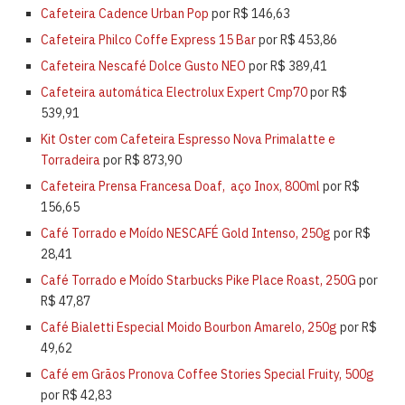
Cafeteira Cadence Urban Pop
por R$ 146,63
Cafeteira Philco Coffe Express 15 Bar
por R$ 453,86
Cafeteira Nescafé Dolce Gusto NEO
por R$ 389,41
Cafeteira automática Electrolux Expert Cmp70
por R$
539,91
Kit Oster com Cafeteira Espresso Nova Primalatte e
Torradeira
por R$ 873,90
Cafeteira Prensa Francesa Doaf, aço Inox, 800ml
por R$
156,65
Café Torrado e Moído NESCAFÉ Gold Intenso, 250g
por R$
28,41
Café Torrado e Moído Starbucks Pike Place Roast, 250G
por
R$ 47,87
Café Bialetti Especial Moido Bourbon Amarelo, 250g
por R$
49,62
Café em Grãos Pronova Coffee Stories Special Fruity, 500g
por R$ 42,83