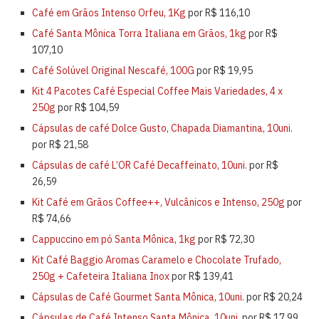
Café em Grãos Intenso Orfeu, 1Kg
por R$ 116,10
Café Santa Mônica Torra Italiana em Grãos, 1kg
por R$
107,10
Café Solúvel Original Nescafé, 100G
por R$ 19,95
Kit 4 Pacotes Café Especial Coffee Mais Variedades, 4 x
250g
por R$ 104,59
Cápsulas de café Dolce Gusto, Chapada Diamantina, 10uni.
por R$ 21,58
Cápsulas de café L’OR Café Decaffeinato, 10uni.
por R$
26,59
Kit Café em Grãos Coffee++, Vulcânicos e Intenso, 250g
por
R$ 74,66
Cappuccino em pó Santa Mônica, 1kg
por R$ 72,30
Kit Café Baggio Aromas Caramelo e Chocolate Trufado,
250g + Cafeteira Italiana Inox
por R$ 139,41
Cápsulas de Café Gourmet Santa Mônica, 10uni.
por R$ 20,24
Cápsulas de Café Intenso Santa Mônica, 10uni.
por R$ 17,99