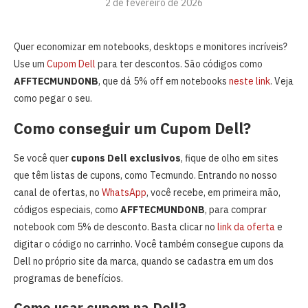
2 de fevereiro de 2026
Quer economizar em notebooks, desktops e monitores incríveis?
Use um
Cupom Dell
para ter descontos. São códigos como
AFFTECMUNDONB
, que dá 5% off em notebooks
neste link
. Veja
como pegar o seu.
Como conseguir um Cupom Dell?
Se você quer
cupons Dell exclusivos
, fique de olho em sites
que têm listas de cupons, como Tecmundo. Entrando no nosso
canal de ofertas, no
WhatsApp
, você recebe, em primeira mão,
códigos especiais, como
AFFTECMUNDONB
, para comprar
notebook com 5% de desconto. Basta clicar no
link da oferta
e
digitar o código no carrinho. Você também consegue cupons da
Dell no próprio site da marca, quando se cadastra em um dos
programas de benefícios.
Como usar cupom na Dell?