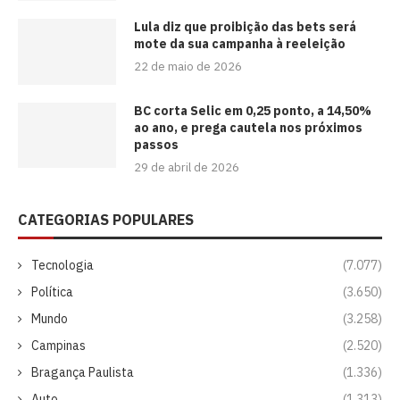
Lula diz que proibição das bets será
mote da sua campanha à reeleição
22 de maio de 2026
BC corta Selic em 0,25 ponto, a 14,50%
ao ano, e prega cautela nos próximos
passos
29 de abril de 2026
CATEGORIAS POPULARES
Tecnologia
(7.077)
Política
(3.650)
Mundo
(3.258)
Campinas
(2.520)
Bragança Paulista
(1.336)
Auto
(1.313)