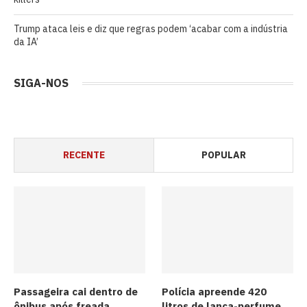
Trump ataca leis e diz que regras podem ‘acabar com a indústria
da IA’
SIGA-NOS
RECENTE
POPULAR
Passageira cai dentro de
Polícia apreende 420
ônibus após freada
litros de lança-perfume