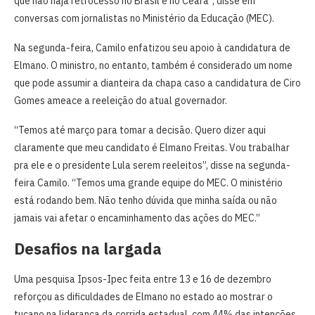
que não haja retrocesso no Brasil e no Ceará”, disse em
conversas com jornalistas no Ministério da Educação (MEC).
Na segunda-feira, Camilo enfatizou seu apoio à candidatura de
Elmano. O ministro, no entanto, também é considerado um nome
que pode assumir a dianteira da chapa caso a candidatura de Ciro
Gomes ameace a reeleição do atual governador.
“Temos até março para tomar a decisão. Quero dizer aqui
claramente que meu candidato é Elmano Freitas. Vou trabalhar
pra ele e o presidente Lula serem reeleitos”, disse na segunda-
feira Camilo. “Temos uma grande equipe do MEC. O ministério
está rodando bem. Não tenho dúvida que minha saída ou não
jamais vai afetar o encaminhamento das ações do MEC.”
Desafios na largada
Uma pesquisa Ipsos-Ipec feita entre 13 e 16 de dezembro
reforçou as dificuldades de Elmano no estado ao mostrar o
tucano na liderança da corrida estadual, com 44% das intenções