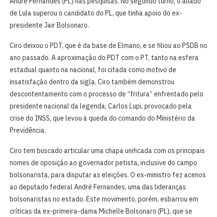
André Fernandes (PL) nas pesquisas. No segundo turno, o aliado
de Lula superou o candidato do PL, que tinha apoio do ex-
presidente Jair Bolsonaro.
Ciro deixou o PDT, que é da base de Elmano, e se filiou ao PSDB no
ano passado. A aproximação do PDT com o PT, tanto na esfera
estadual quanto na nacional, foi citada como motivo de
insatisfação dentro da sigla. Ciro também demonstrou
descontentamento com o processo de “fritura” enfrentado pelo
presidente nacional da legenda, Carlos Lupi, provocado pela
crise do INSS, que levou à queda do comando do Ministério da
Previdência.
Ciro tem buscado articular uma chapa unificada com os principais
nomes de oposição ao governador petista, inclusive do campo
bolsonarista, para disputar as eleições. O ex-ministro fez acenos
ao deputado federal André Fernandes, uma das lideranças
bolsonaristas no estado. Este movimento, porém, esbarrou em
críticas da ex-primeira-dama Michelle Bolsonaro (PL), que se