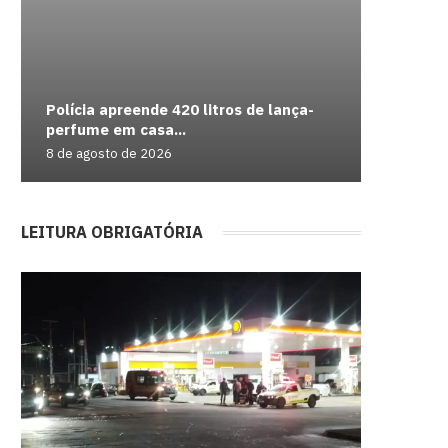
Polícia apreende 420 litros de lança-
Flisamba
Estilhaç
Trump at
Operaçã
perfume em casa...
sábado n
novamen
podem...
carros e
8 de agosto de 2026
7 de agos
7 de agos
7 de agos
7 de agos
LEITURA OBRIGATÓRIA