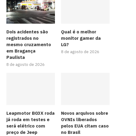
Dois acidentes são
Qual é o melhor
registrados no
monitor gamer da
mesmo cruzamento
LG?
em Bragança
8 de agosto de 2026
Paulista
8 de agosto de 2026
Leapmotor B03X roda
Novos arquivos sobre
já roda em testes e
OVNIs liberados
será elétrico com
pelos EUA citam caso
preço de Jeep
no Brasil