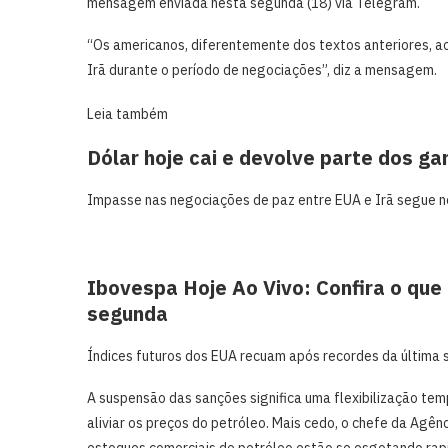
mensagem enviada nesta segunda (18) via Telegram.
“Os americanos, diferentemente dos textos anteriores, a
Irã durante o período de negociações”, diz a mensagem.
Leia também
Dólar hoje cai e devolve parte dos g
Impasse nas negociações de paz entre EUA e Irã segue no
Ibovespa Hoje Ao Vivo: Confira o que
segunda
Índices futuros dos EUA recuam após recordes da última
A suspensão das sanções significa uma flexibilização tem
aliviar os preços do petróleo. Mais cedo, o chefe da Agênci
estoques comerciais de petróleo estão se esgotando ra