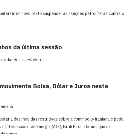
ceitaram no novo texto suspender as sanções petrolíferas contra o
anhos da última sessão
 radar dos investidores
 movimenta Bolsa, Dólar e Juros nesta
 semana
porária das medidas restritivas sobre a commodity iraniana e pode
a Internacional de Energia (AIE), Fatih Birol, afirmou que os
pidamente.