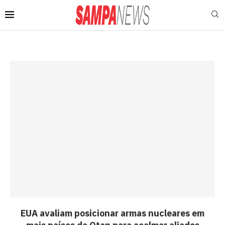
EUA avaliam posicionar armas nucleares em