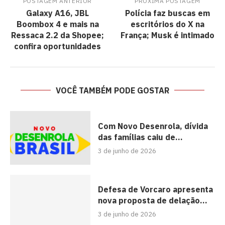
POSTAGEM ANTERIOR
PRÓXIMA POSTAGEM
Galaxy A16, JBL
Polícia faz buscas em
Boombox 4 e mais na
escritórios do X na
Ressaca 2.2 da Shopee;
França; Musk é intimado
confira oportunidades
VOCÊ TAMBÉM PODE GOSTAR
Com Novo Desenrola, dívida
das famílias caiu de...
3 de junho de 2026
Defesa de Vorcaro apresenta
nova proposta de delação...
3 de junho de 2026