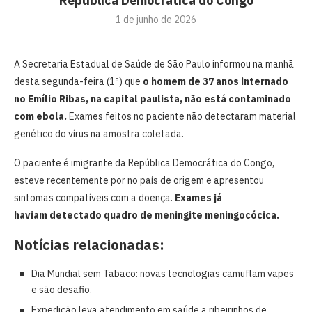
República Democrática do Congo
1 de junho de 2026
A Secretaria Estadual de Saúde de São Paulo informou na manhã
desta segunda-feira (1º) que
o homem de 37 anos internado
no Emílio Ribas, na capital paulista, não está contaminado
com ebola.
Exames feitos no paciente não detectaram material
genético do vírus na amostra coletada.
O paciente é imigrante da República Democrática do Congo,
esteve recentemente por no país de origem e apresentou
sintomas compatíveis com a doença.
Exames já
haviam detectado quadro de meningite meningocócica.
Notícias relacionadas:
Dia Mundial sem Tabaco: novas tecnologias camuflam vapes
e são desafio.
Expedição leva atendimento em saúde a ribeirinhos de