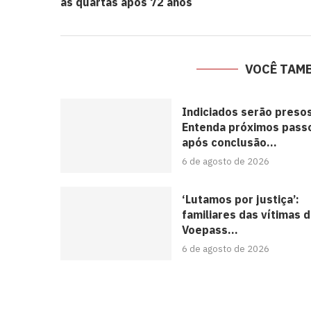
às quartas após 72 anos
VOCÊ TAM
Indiciados serão preso
Entenda próximos pass
após conclusão...
6 de agosto de 2026
‘Lutamos por justiça’:
familiares das vítimas 
Voepass...
6 de agosto de 2026