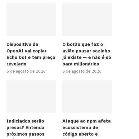
Dispositivo da
O botão que faz o
OpenAI vai copiar
avião pousar sozinho
Echo Dot e tem preço
já existe — e não é só
revelado
para milionários
6 de agosto de 2026
6 de agosto de 2026
Indiciados serão
Ataque ao npm afeta
presos? Entenda
ecossistema de
próximos passos
código aberto e