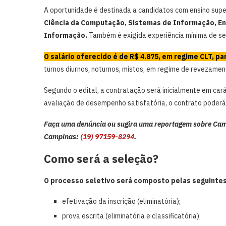
A oportunidade é destinada a candidatos com ensino sup
Ciência da Computação, Sistemas de Informação, En
Informação.
Também é exigida experiência mínima de se
O salário oferecido é de R$ 4.875, em regime CLT, pa
turnos diurnos, noturnos, mistos, em regime de revezamen
Segundo o edital, a contratação será inicialmente em car
avaliação de desempenho satisfatória, o contrato poderá
Faça uma denúncia ou sugira uma reportagem sobre Cam
Campinas:
(19) 97159-8294
.
Como será a seleção?
O processo seletivo será composto pelas seguintes
efetivação da inscrição (eliminatória);
prova escrita (eliminatória e classificatória);