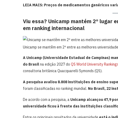
LEIA MAIS: Preços de medicamentos genéricos vari
Viu essa? Unicamp mantém 2º lugar en
em ranking internacional
Unicamp se mantêm em 2º entre as melhores universidades 
A Unicamp (Universidade Estadual de Campinas) man
do Brasil
na edição 2027 do
QS World University Ranking
consultoria britânica Quacquarelli Symonds (QS).
A pesquisa avaliou 8.808 instituições de ensino supe
foram classificadas no ranking mundial.
No Brasil, 22 ins
De acordo com a pesquisa, a
Unicamp alcançou 47,9 pon
universidade ficou à frente das instituições classi
Entre os principais resultados da universidade
está o ind