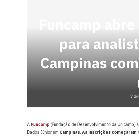
Funcamp abre 
para analis
Campinas com 
7 de
A
Funcamp
(Fundação de Desenvolvimento da Unicamp) ab
Dados Júnior em
Campinas
.
As inscrições começaram ne