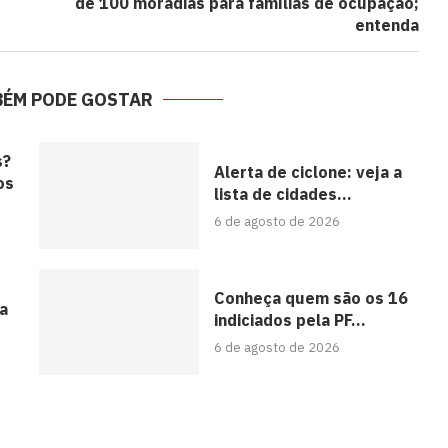
de 100 moradias para famílias de ocupação;
entenda
BÉM PODE GOSTAR
s?
Alerta de ciclone: veja a
os
lista de cidades...
6 de agosto de 2026
Conheça quem são os 16
da
indiciados pela PF...
6 de agosto de 2026