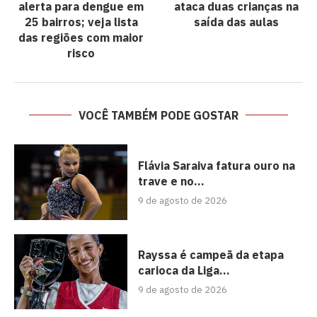
alerta para dengue em
ataca duas crianças na
25 bairros; veja lista
saída das aulas
das regiões com maior
risco
VOCÊ TAMBÉM PODE GOSTAR
Flávia Saraiva fatura ouro na
trave e no...
9 de agosto de 2026
Rayssa é campeã da etapa
carioca da Liga...
9 de agosto de 2026