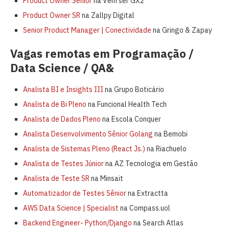
Product Owner Sênior
na Vem ser GX2
Product Owner SR
na Zallpy Digital
Senior Product Manager | Conectividade
na Gringo & Zapay
Vagas remotas em Programação /
Data Science / QA&
Analista BI e Insights III
na Grupo Boticário
Analista de Bi Pleno
na Funcional Health Tech
Analista de Dados Pleno
na Escola Conquer
Analista Desenvolvimento Sênior Golang
na Bemobi
Analista de Sistemas Pleno (React Js.)
na Riachuelo
Analista de Testes Júnior
na AZ Tecnologia em Gestão
Analista de Teste SR
na Minsait
Automatizador de Testes Sênior
na Extractta
AWS Data Science | Specialist
na Compass.uol
Backend Engineer- Python/Django
na Search Atlas