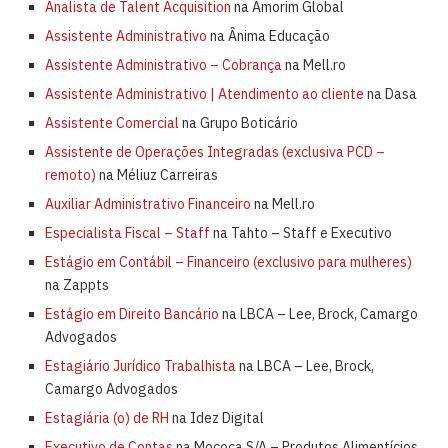
Analista de Talent Acquisition
na Amorim Global
Assistente Administrativo
na Ânima Educação
Assistente Administrativo – Cobrança
na Mell.ro
Assistente Administrativo | Atendimento ao cliente
na Dasa
Assistente Comercial
na Grupo Boticário
Assistente de Operações Integradas (exclusiva PCD –
remoto)
na Méliuz Carreiras
Auxiliar Administrativo Financeiro
na Mell.ro
Especialista Fiscal – Staff
na Tahto – Staff e Executivo
Estágio em Contábil – Financeiro (exclusivo para mulheres)
na Zappts
Estágio em Direito Bancário
na LBCA – Lee, Brock, Camargo
Advogados
Estagiário Jurídico Trabalhista
na LBCA – Lee, Brock,
Camargo Advogados
Estagiária (o) de RH
na Idez Digital
Executivo de Contas
na Mococa S/A – Produtos Alimentícios