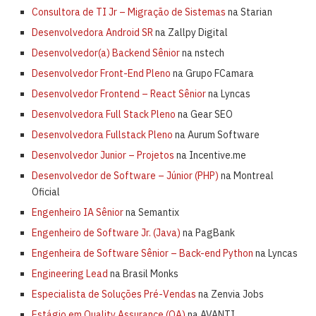
Consultora de TI Jr – Migração de Sistemas
na Starian
Desenvolvedora Android SR
na Zallpy Digital
Desenvolvedor(a) Backend Sênior
na nstech
Desenvolvedor Front-End Pleno
na Grupo FCamara
Desenvolvedor Frontend – React Sênior
na Lyncas
Desenvolvedora Full Stack Pleno
na Gear SEO
Desenvolvedora Fullstack Pleno
na Aurum Software
Desenvolvedor Junior – Projetos
na Incentive.me
Desenvolvedor de Software – Júnior (PHP)
na Montreal
Oficial
Engenheiro IA Sênior
na Semantix
Engenheiro de Software Jr. (Java)
na PagBank
Engenheira de Software Sênior – Back-end Python
na Lyncas
Engineering Lead
na Brasil Monks
Especialista de Soluções Pré-Vendas
na Zenvia Jobs
Estágio em Quality Assurance (QA)
na AVANTI