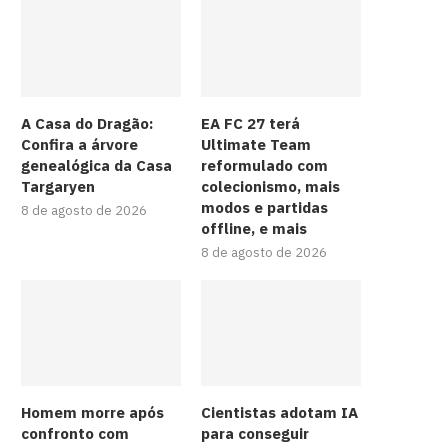
A Casa do Dragão:
EA FC 27 terá
Confira a árvore
Ultimate Team
genealógica da Casa
reformulado com
Targaryen
colecionismo, mais
modos e partidas
8 de agosto de 2026
offline, e mais
8 de agosto de 2026
Homem morre após
Cientistas adotam IA
confronto com
para conseguir