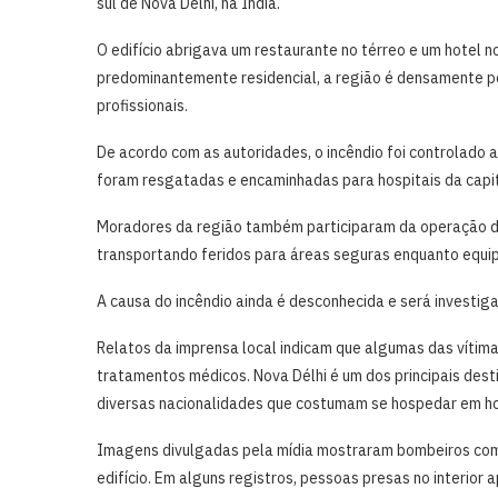
sul de Nova Délhi, na Índia.
O edifício abrigava um restaurante no térreo e um hotel 
predominantemente residencial, a região é densamente p
profissionais.
De acordo com as autoridades, o incêndio foi controlado 
foram resgatadas e encaminhadas para hospitais da capit
Moradores da região também participaram da operação de s
transportando feridos para áreas seguras enquanto equi
A causa do incêndio ainda é desconhecida e será investig
Relatos da imprensa local indicam que algumas das vítima
tratamentos médicos. Nova Délhi é um dos principais des
diversas nacionalidades que costumam se hospedar em ho
Imagens divulgadas pela mídia mostraram bombeiros co
edifício. Em alguns registros, pessoas presas no interio