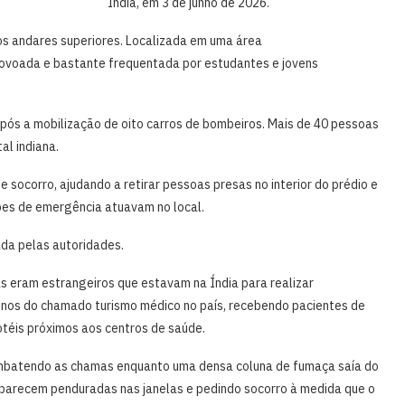
nos andares superiores. Localizada em uma área
ovoada e bastante frequentada por estudantes e jovens
após a mobilização de oito carros de bombeiros. Mais de 40 pessoas
al indiana.
ocorro, ajudando a retirar pessoas presas no interior do prédio e
pes de emergência atuavam no local.
ada pelas autoridades.
s eram estrangeiros que estavam na Índia para realizar
tinos do chamado turismo médico no país, recebendo pacientes de
téis próximos aos centros de saúde.
mbatendo as chamas enquanto uma densa coluna de fumaça saía do
r aparecem penduradas nas janelas e pedindo socorro à medida que o