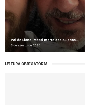
Harry Po
Fiat 50
Moonlig
‘Vaza’ n
Pai de Lionel Messi morre aos 68 anos...
locações
unidades
e mais jo
Kratos...
8 de agosto de 2026
8 de agos
8 de agos
8 de agos
8 de agos
LEITURA OBRIGATÓRIA