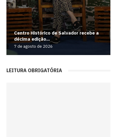
Centro Histórico de Salvador recebe a
Frente f
Susto n
Geely E
décima edição...
rajadas..
Incêndio
com casa
bateria m
7 de agosto de 2026
7 de agos
7 de agos
7 de agos
7 de agos
LEITURA OBRIGATÓRIA