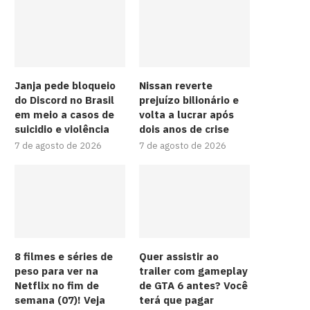
Janja pede bloqueio
Nissan reverte
do Discord no Brasil
prejuízo bilionário e
em meio a casos de
volta a lucrar após
suicidio e violência
dois anos de crise
7 de agosto de 2026
7 de agosto de 2026
8 filmes e séries de
Quer assistir ao
peso para ver na
trailer com gameplay
Netflix no fim de
de GTA 6 antes? Você
semana (07)! Veja
terá que pagar