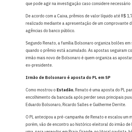
que pode agir na investigação caso considere necessário
De acordo com a Caixa, prêmios de valor líquido até R$ 1,
realizado mediante a apresentação de um comprovante da
agências do banco público.
Segundo Renato, a família Bolsonaro organiza bolões em
quando o prêmio está acumulado. As apostas seguiram c
irmão mais novo de Bolsonaro é quem organiza as apostas,
ex-presidente.
Irmão de Bolsonaro é aposta do PL em SP
Como mostrou o
Estadão
, Renato é uma aposta do PL pa
encolhimento da bancada após perder seus principais pux
Eduardo Bolsonaro, Ricardo Salles e Guilherme Derrite.
O PL antecipou a pré-campanha de Renato e escalou um ma
porém, vão de encontro ao histórico eleitoral do irmão de
uma, para vereador em Praia Grande, no litoral paulista, 