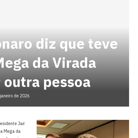
naro diz que teve
Mega da Virada
 outra pessoa
 janeiro de 2026
esidente Jair
 da Mega da