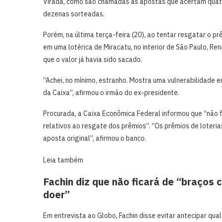
Virada, como são chamadas as apostas que acertam quat
dezenas sorteadas.
Porém, na última terça-feira (20), ao tentar resgatar o p
em uma lotérica de Miracatu, no interior de São Paulo, Re
que o valor já havia sido sacado.
“Achei, no mínimo, estranho. Mostra uma vulnerabilidade 
da Caixa”, afirmou o irmão do ex-presidente.
Procurada, a Caixa Econômica Federal informou que “não
relativos ao resgate dos prêmios”. “Os prêmios de loter
aposta original”, afirmou o banco.
Leia também
Fachin diz que não ficará de “braços
doer”
Em entrevista ao Globo, Fachin disse evitar antecipar qua