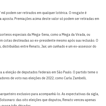
7 mil podem ser retirados em qualquer lotérica. O resgate é
 aposta. Premiações acima deste valor só podem ser retiradas em
 sorteios especiais da Mega-Sena, como a Mega da Virada, ou
om cotas destinadas ao ex-presidente mesmo após sua reclusão. O
 distribuídas entre Renato, Jair, um cunhado e um ex-assessor do
ra a eleição de deputados federais em São Paulo. O partido teme o
adores de voto nas eleições de 2022, como Carla Zambelli,
rqueteiro exclusivo para acompanhá-lo. As expectativas da sigla,
 Bolsonaro: das oito eleições que disputou, Renato venceu apenas
há quase três décadas.