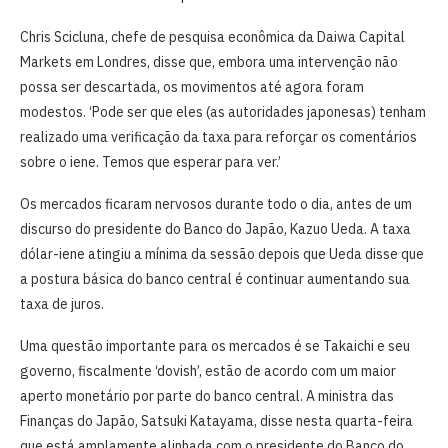
Chris Scicluna, chefe de pesquisa econômica da Daiwa Capital
Markets em Londres, disse que, embora uma intervenção não
possa ser descartada, os movimentos até agora foram
modestos. ‘Pode ser que eles (as autoridades japonesas) ‌tenham
realizado uma verificação da taxa para ​reforçar os comentários
sobre o iene. Temos que esperar para ver.’
Os mercados ficaram nervosos durante todo o dia, antes de um
discurso do presidente do Banco do ⁠Japão, Kazuo Ueda. A ​taxa
dólar-iene atingiu ​a mínima da sessão depois que Ueda disse que
a postura básica do banco ⁠central é continuar aumentando sua
taxa ​de juros.
Uma questão importante para os mercados é se Takaichi e seu
governo, fiscalmente ‘dovish’, estão de acordo com um maior
aperto monetário por parte ​do banco central. A ministra das
Finanças do Japão, Satsuki Katayama, disse nesta quarta-feira
que está amplamente alinhada com ​o presidente do ⁠Banco do