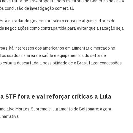
a nova tarifa de 25% proposta pelo Escritório de Comércio dos EUA
pós conclusão de investigação comercial.
tá no radar do governo brasileiro cerca de alguns setores de
de negociações como contrapartida para evitar que a taxação seja
as, há interesses dos americanos em aumentar o mercado no
tos usados na área de saúde e equipamentos do setor de
estaria descartada a possibilidade de o Brasil fazer concessões
a STF fora e vai reforçar críticas a Lula
omo alvo Moraes, Supremo e julgamento de Bolsonaro; agora,
 narrativa