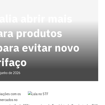
lia abrir mais
ara produtos
ara evitar novo
rifaço
 junho de 2026
ociações com os
 mercados no