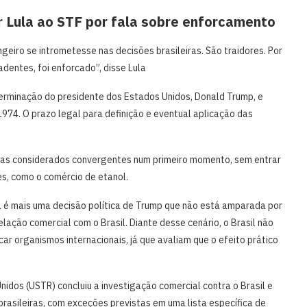
ar Lula ao STF por fala sobre enforcamento
ngeiro se intrometesse nas decisões brasileiras. São traidores. Por
adentes, foi enforcado”, disse Lula
eterminação do presidente dos Estados Unidos, Donald Trump, e
974. O prazo legal para definição e eventual aplicação das
mas considerados convergentes num primeiro momento, sem entrar
s, como o comércio de etanol.
a é mais uma decisão política de Trump que não está amparada por
elação comercial com o Brasil. Diante desse cenário, o Brasil não
car organismos internacionais, já que avaliam que o efeito prático
idos (USTR) concluiu a investigação comercial contra o Brasil e
rasileiras, com exceções previstas em uma lista específica de