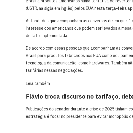
Brasil a produtos americanos numa tentativa de reverter 
(USTR, na sigla em inglês) pelos EUA nesta terça-feira a
Autoridades que acompanham as conversas dizem que já es
interesse dos americanos que podem ser levados à mesa 
de fato implementada.
De acordo com essas pessoas que acompanham as convers
Brasil para produtos fabricados nos EUA como equipamen
tecnologia da comunicação, como hardwares. Também não 
tarifárias nessas negociações.
Leia também
Flávio troca discurso no tarifaço, deix
Publicações do senador durante a crise de 2025 tinham c
estratégia é focar no presidente para evitar monopólio da