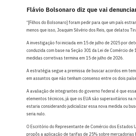
Flávio Bolsonaro diz que vai denunci
“[Filhos do Bolsonaro] foram pedir para que um país estra
menos que isso, Joaquim Silvério dos Reis, que delatou Tir
A investigação foi iniciada em 15 de julho de 2025 por d
conduzida com base na Seção 301 da Lei de Comércio de 1
medidas corretivas termina em 15 de julho de 2026.
A estratégia segue a premissa de buscar acordos em te
em assuntos que não tenham consenso entre os dois paíse
A avaliação de integrantes do governo federal é que ess
elementos técnicos, já que os EUA são superavitários na r
estaria considerando judicializar essa nova medida ou bus
seria nulo.
O Escritório do Representante de Comércio dos Estados Un
propôs a aplicação de tarifas de 25% sobre mercadorias b