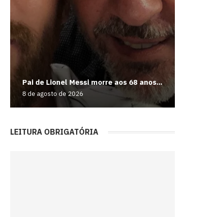
Harry Po
Fiat 50
Moonlig
‘Vaza’ n
Pai de Lionel Messi morre aos 68 anos...
locações
unidades
e mais jo
Kratos...
8 de agosto de 2026
8 de agos
8 de agos
8 de agos
8 de agos
LEITURA OBRIGATÓRIA