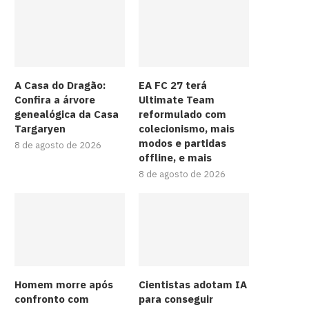
A Casa do Dragão:
EA FC 27 terá
Confira a árvore
Ultimate Team
genealógica da Casa
reformulado com
Targaryen
colecionismo, mais
modos e partidas
8 de agosto de 2026
offline, e mais
8 de agosto de 2026
Homem morre após
Cientistas adotam IA
confronto com
para conseguir