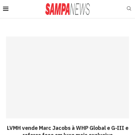
LVMH vende Marc Jacobs à WHP Global e G-III e