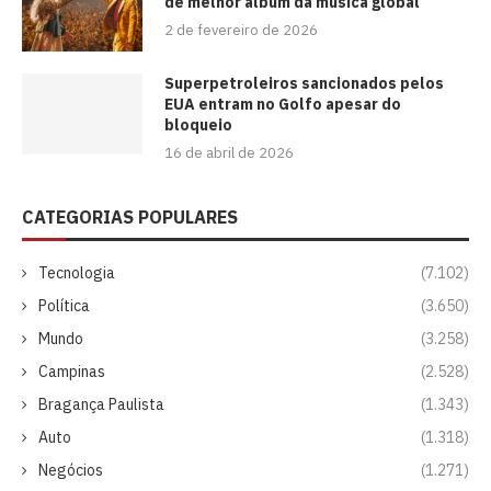
de melhor álbum da música global
2 de fevereiro de 2026
Superpetroleiros sancionados pelos
EUA entram no Golfo apesar do
bloqueio
16 de abril de 2026
CATEGORIAS POPULARES
Tecnologia
(7.102)
Política
(3.650)
Mundo
(3.258)
Campinas
(2.528)
Bragança Paulista
(1.343)
Auto
(1.318)
Negócios
(1.271)