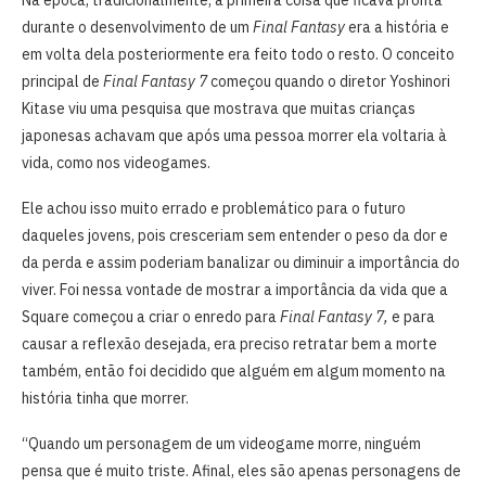
Na época, tradicionalmente, a primeira coisa que ficava pronta
durante o desenvolvimento de um
Final Fantasy
era a história e
em volta dela posteriormente era feito todo o resto. O conceito
principal de
Final Fantasy 7
começou quando o diretor Yoshinori
Kitase viu uma pesquisa que mostrava que muitas crianças
japonesas achavam que após uma pessoa morrer ela voltaria à
vida, como nos videogames.
Ele achou isso muito errado e problemático para o futuro
daqueles jovens, pois cresceriam sem entender o peso da dor e
da perda e assim poderiam banalizar ou diminuir a importância do
viver. Foi nessa vontade de mostrar a importância da vida que a
Square começou a criar o enredo para
Final Fantasy 7,
e para
causar a reflexão desejada, era preciso retratar bem a morte
também, então foi decidido que alguém em algum momento na
história tinha que morrer.
“Quando um personagem de um videogame morre, ninguém
pensa que é muito triste. Afinal, eles são apenas personagens de