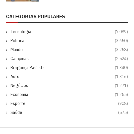
CATEGORIAS POPULARES
Tecnologia
(7.089)
Política
(3.650)
Mundo
(3.258)
Campinas
(2.524)
Bragança Paulista
(1.340)
Auto
(1.316)
Negócios
(1.271)
Economia
(1.255)
Esporte
(908)
Saúde
(575)