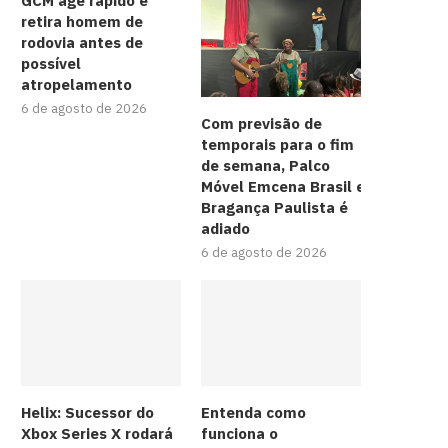
GCM age rápido e
retira homem de
rodovia antes de
possível
atropelamento
6 de agosto de 2026
Com previsão de
temporais para o fim
de semana, Palco
Móvel Emcena Brasil em
Bragança Paulista é
adiado
6 de agosto de 2026
Helix: Sucessor do
Entenda como
Xbox Series X rodará
funciona o