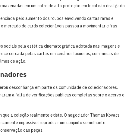
armazenadas em um cofre de alta proteção em local não divulgado.
luenciada pelo aumento dos roubos envolvendo cartas raras e
, o mercado de cards colecionáveis passou a movimentar cifras
 sociais pela estética cinematográfica adotada nas imagens e
parece cercada pelas cartas em cenários luxuosos, com mesas de
ilmes de ação.
ionadores
gerou desconfiança em parte da comunidade de colecionadores.
onaram a falta de verificações públicas completas sobre o acervo e
 que a coleção realmente existe. O negociador Thomas Kovacs,
aticamente impossível reproduzir um conjunto semelhante
conservação das peças.