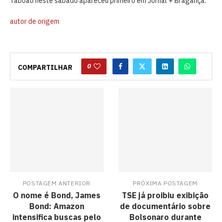
Taboão neste sábado apareceu primeiro em Jornal + Bragança.
autor de origem
0
COMPARTILHAR
POSTAGEM ANTERIOR
PRÓXIMA POSTAGEM
O nome é Bond, James
TSE já proibiu exibição
Bond: Amazon
de documentário sobre
intensifica buscas pelo
Bolsonaro durante