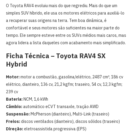
O Toyota RAV4 evoluiu mais do que regrediu. Mais do que um
simples SUV híbrido, ele usa os motores elétricos para auxiliá-lo
a recuperar suas origens na terra. Tem boa dinâmica, é
confortável e seus motores são suficientes na maior parte do
tempo. Ele sempre esteve entre os SUVs médios mais caros, mas
agora lidera a lista daqueles com acabamento mais simplificado.
Ficha Técnica – Toyota RAV4 SX
Hybrid
Motor:
motor a combustão, gasolina/elétrico, 2487 cm³, 186 cv
elétrico, dianteiro, 136 cv, 21,2 kgfm; traseiro, 54 cv, 12,3 kgfm;
239 cv
Bateria:
NCM, 1,6 kWh
Câmbio:
automático eCVT transaxle, tração AWD
Suspensão:
McPherson (dianteiro), Multi-Link (traseiro)
Freios:
discos ventilados (dianteiro), discos sólidos (traseiro)
Direção:
eletroassistida progressiva (EPS)