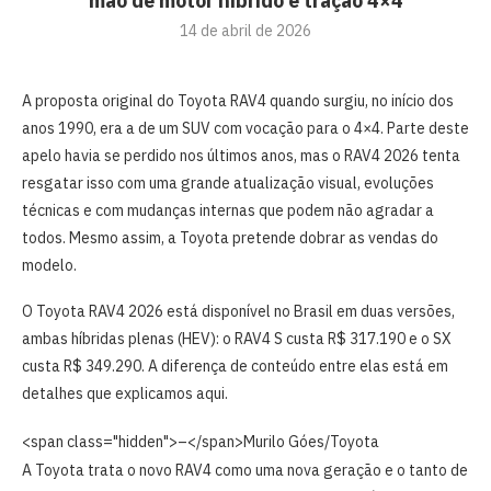
mão de motor híbrido e tração 4×4
14 de abril de 2026
A proposta original do Toyota RAV4 quando surgiu, no início dos
anos 1990, era a de um SUV com vocação para o 4×4. Parte deste
apelo havia se perdido nos últimos anos, mas o RAV4 2026 tenta
resgatar isso com uma grande atualização visual, evoluções
técnicas e com mudanças internas que podem não agradar a
todos. Mesmo assim, a Toyota pretende dobrar as vendas do
modelo.
O Toyota RAV4 2026 está disponível no Brasil em duas versões,
ambas híbridas plenas (HEV): o RAV4 S custa
R$ 317.190 e o SX
custa
R$ 349.290. A diferença de conteúdo entre elas está em
detalhes que explicamos aqui.
<span class="hidden">–</span>
Murilo Góes/Toyota
A Toyota trata o novo RAV4 como uma nova geração e o tanto de