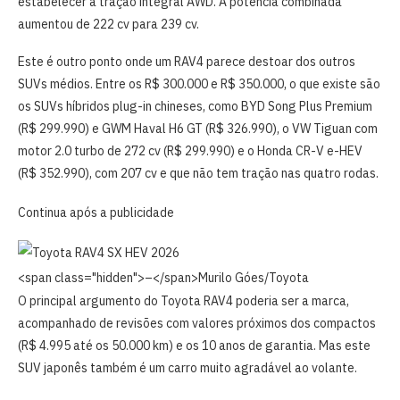
estabelecer a tração integral AWD
.
A potência combinada
aumentou de 222 cv para 239 cv
.
Este é outro ponto onde um RAV4 parece destoar dos outros
SUVs médios. Entre os R$ 300.000 e R$ 350.000, o que existe são
os SUVs híbridos plug-in chineses, como BYD Song Plus Premium
(R$ 299.990) e GWM Haval H6 GT (R$ 326.990), o VW Tiguan com
motor 2.0 turbo de 272 cv (R$ 299.990) e o Honda CR-V e-HEV
(R$ 352.990), com 207 cv e que não tem tração nas quatro rodas.
Continua após a publicidade
<span class="hidden">–</span>
Murilo Góes/Toyota
O principal argumento do Toyota RAV4 poderia ser a marca,
acompanhado de revisões com valores próximos dos compactos
(R$ 4.995 até os 50.000 km) e os 10 anos de garantia. Mas este
SUV japonês também é um carro muito agradável ao volante.