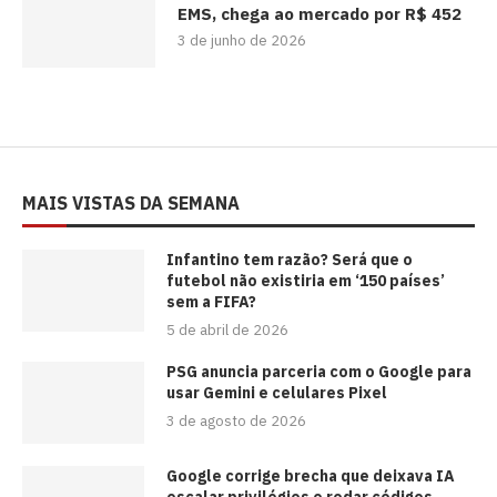
EMS, chega ao mercado por R$ 452
3 de junho de 2026
MAIS VISTAS DA SEMANA
⁠Infantino tem razão? Será que o
futebol não existiria em ‘150 países’
sem a FIFA?
5 de abril de 2026
PSG anuncia parceria com o Google para
usar Gemini e celulares Pixel
3 de agosto de 2026
Google corrige brecha que deixava IA
escalar privilégios e rodar códigos