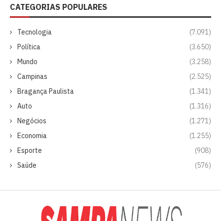
CATEGORIAS POPULARES
Tecnologia
(7.091)
Política
(3.650)
Mundo
(3.258)
Campinas
(2.525)
Bragança Paulista
(1.341)
Auto
(1.316)
Negócios
(1.271)
Economia
(1.255)
Esporte
(908)
Saúde
(576)