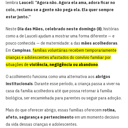
lembra
Lauceli
.
“Agora não. Agora ela ama, adora ficar no
colo, reclama se a gente não pega ela. Ela quer sempre
estar junto.”
Neste
Dia das Mães, celebrado neste domingo (8)
, histórias
como a de Lauceli ajudam a mostrar uma forma diferente — e
pouco conhecida — de maternidade: a das
mães acolhedoras
.
Em
Campinas
,
famílias voluntárias recebem temporariamente
crianças e adolescentes afastados do convívio familiar por
situações de
violência, negligência ou abandono
.
O acolhimento funciona como uma alternativa aos
abrigos
institucionais
. Durante esse período, a criança passa a viver na
casa da família acolhedora até que possa retornar à família
biológica, ser encaminhada para parentes ou seguir para adoção.
Mais do que oferecer abrigo, essas famílias oferecem
rotina,
afeto, segurança e pertencimento
em um momento decisivo
da vida dessas crianças e adolescentes.