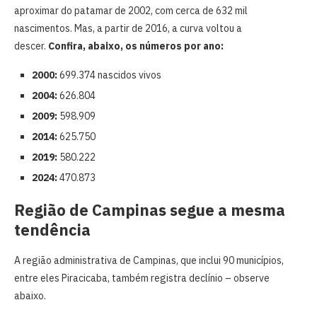
aproximar do patamar de 2002, com cerca de 632 mil
nascimentos. Mas, a partir de 2016, a curva voltou a
descer.
Confira, abaixo, os números por ano:
2000:
699.374 nascidos vivos
2004:
626.804
2009:
598.909
2014:
625.750
2019:
580.222
2024:
470.873
Região de Campinas segue a mesma
tendência
A região administrativa de Campinas, que inclui 90 municípios,
entre eles Piracicaba, também registra declínio – observe
abaixo.