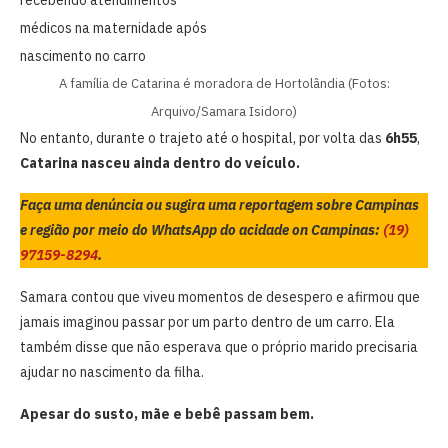
A família de Catarina é moradora de Hortolândia (Fotos:
Arquivo/Samara Isidoro)
No entanto, durante o trajeto até o hospital, por volta das
6h55
,
Catarina nasceu ainda dentro do veículo.
Faça uma denúncia ou sugira uma reportagem sobre Campinas
e região por meio do WhatsApp do acidade on Campinas:
(19)
97159-8294
.
Samara contou que viveu momentos de desespero e afirmou que
jamais imaginou passar por um parto dentro de um carro. Ela
também disse que não esperava que o próprio marido precisaria
ajudar no nascimento da filha.
Apesar do susto, mãe e bebê passam bem.