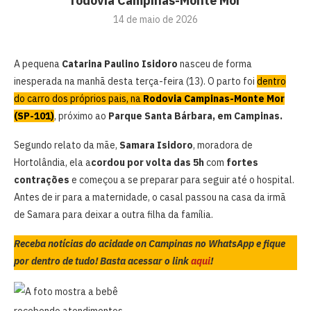
rodovia Campinas-Monte Mor
14 de maio de 2026
A pequena
Catarina Paulino Isidoro
nasceu de forma
inesperada na manhã desta terça-feira (13). O parto foi
dentro
do carro dos próprios pais, na
Rodovia Campinas-Monte Mor
(SP-101)
, próximo ao
Parque Santa Bárbara, em Campinas.
Segundo relato da mãe,
Samara Isidoro
, moradora de
Hortolândia, ela a
cordou por volta das 5h
com
fortes
contrações
e começou a se preparar para seguir até o hospital.
Antes de ir para a maternidade, o casal passou na casa da irmã
de Samara para deixar a outra filha da família.
Receba notícias do acidade on Campinas no WhatsApp e fique
por dentro de tudo! Basta acessar o link
aqui
!