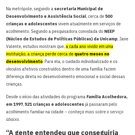
Na metrópole, segundo a
secretaria Municipal de
Desenvolvimento e Assistência Social
, cerca de
500
crianças e adolescentes
vivem atualmente em serviços de
acolhimento. Segundo a pesquisadora convidada do
NEEP
(Núcleo de Estudos de Políticas Públicas) da Unicamp
, Jane
Valente, estudos mostram que,
a cada ano vivido em uma
instituição, a criança perde cerca de
quatro meses no
desenvolvimento
. Para ela, o cuidado individualizado e os
vínculos afetivos construídos dentro de uma família fazem
diferença direta no desenvolvimento emocional e social dessas
crianças.
Desde o início das atividades do programa
Família Acolhedora,
em 1997
,
521 crianças e adolescentes
já passaram pelo
acolhimento familiar na cidade –
conheça mais sobre o serviço
abaixo
.
“A gente entendeu que conseguiria