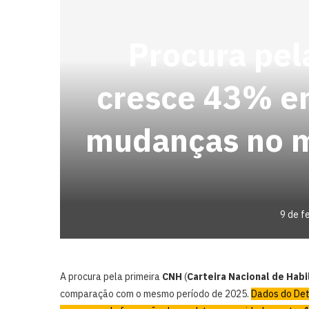
Procura pel
cresce 43% e
mudanças no m
9 de f
A procura pela primeira
CNH
(
Carteira Nacional de Habi
comparação com o mesmo período de 2025.
Dados do Det