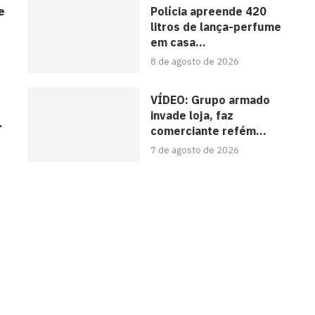
e
Polícia apreende 420
litros de lança-perfume
em casa...
8 de agosto de 2026
VÍDEO: Grupo armado
s
invade loja, faz
.
comerciante refém...
7 de agosto de 2026