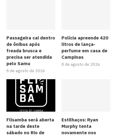
Passageira cai dentro
Polícia apreende 420
de ônibus após
litros de lança-
freada brusca e
perfume em casa de
precisa ser atendida
Campinas
pelo Samu
8 de agosto de 2026
8 de agosto de 2026
Flisamba será aberta
Estilhaços: Ryan
na tarde deste
Murphy tenta
sábado no Rio de
novamente nos