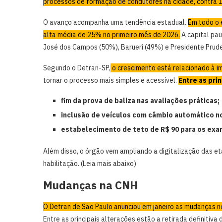
processos de formação de condutores na cidade, contra 
O avanço acompanha uma tendência estadual.
Em todo o 
alta média de 25% no primeiro mês de 2026.
A capital pau
José dos Campos (50%), Barueri (49%) e Presidente Pru
Segundo o Detran-SP,
o crescimento está relacionado à 
tornar o processo mais simples e acessível.
Entre as pri
fim da prova de baliza nas avaliações práticas;
inclusão de veículos com câmbio automático n
estabelecimento de teto de R$ 90 para os exa
Além disso, o órgão vem ampliando a digitalização das et
habilitação. (Leia mais abaixo)
Mudanças na CNH
O Detran de São Paulo anunciou em janeiro as mudanças n
Entre as principais alterações estão a retirada definitiva