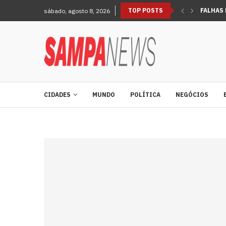
TOP POSTS
FALHAS 
sábado, agosto 8, 2026
VÍDEO: 
RESIDEN
CIDADES
MUNDO
POLÍTICA
NEGÓCIOS