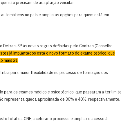
 que não precisam de adaptação veicular.
 automáticos no país e amplia as opções para quem está em
o Detran-SP às novas regras definidas pelo Contran (Conselho
ustes já implantados está o novo formato do exame teórico, que
ão mais 21
.
tribui para maior flexibilidade no processo de formação dos
o para os exames médico e psicotécnico, que passaram a ter limite
dução representa queda aproximada de 30% e 40%, respectivamente,
sto total da CNH, acelerar o processo e ampliar o acesso à