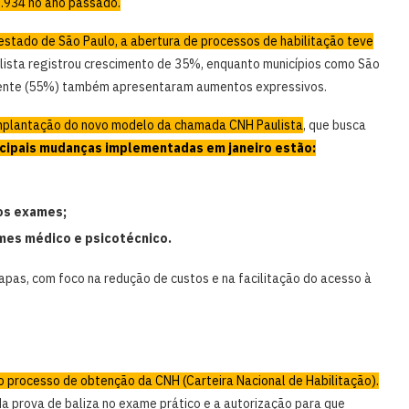
1.934 no ano passado.
estado de São Paulo, a abertura de processos de habilitação teve
lista registrou crescimento de 35%, enquanto municípios como São
dente (55%) também apresentaram aumentos expressivos.
implantação do novo modelo da chamada CNH Paulista
, que busca
ncipais mudanças implementadas em janeiro estão:
os exames;
mes médico e psicotécnico.
apas, com foco na redução de custos e na facilitação do acesso à
o processo de obtenção da CNH (Carteira Nacional de Habilitação).
 da prova de baliza no exame prático e a autorização para que