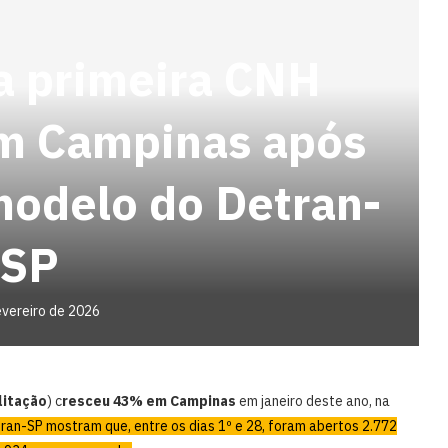
a primeira CNH
m Campinas após
odelo do Detran-
SP
evereiro de 2026
litação
) c
resceu 43% em Campinas
em janeiro deste ano, na
ran-SP mostram que, entre os dias 1º e 28, foram abertos 2.772