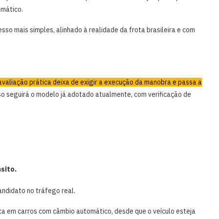
omático.
so mais simples, alinhado à realidade da frota brasileira e com
 avaliação prática deixa de exigir a execução da manobra e passa a
so seguirá o modelo já adotado atualmente, com verificação de
sito.
andidato no tráfego real.
tica em carros com câmbio automático, desde que o veículo esteja