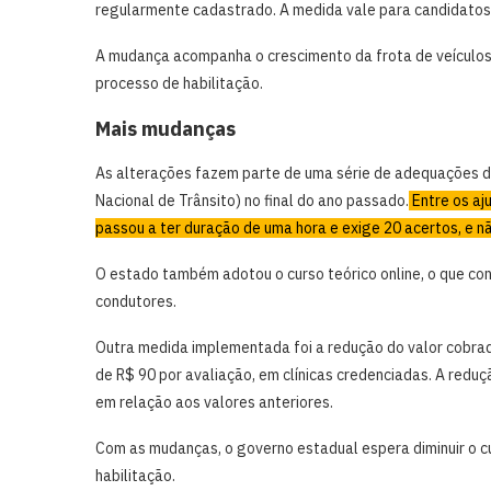
regularmente cadastrado. A medida vale para candidatos
A mudança acompanha o crescimento da frota de veículos
processo de habilitação.
Mais mudanças
As alterações fazem parte de uma série de adequações d
Nacional de Trânsito) no final do ano passado.
Entre os aj
passou a ter duração de uma hora e exige 20 acertos, e n
O estado também adotou o curso teórico online, o que con
condutores.
Outra medida implementada foi a redução do valor cobrad
de R$ 90 por avaliação, em clínicas credenciadas. A re
em relação aos valores anteriores.
Com as mudanças, o governo estadual espera diminuir o cu
habilitação.