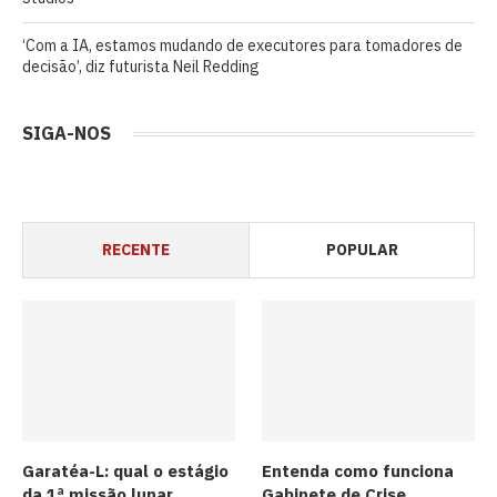
‘Com a IA, estamos mudando de executores para tomadores de
decisão’, diz futurista Neil Redding
SIGA-NOS
RECENTE
POPULAR
Garatéa-L: qual o estágio
Entenda como funciona
da 1ª missão lunar
Gabinete de Crise