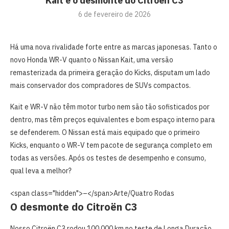
Kait e o desmonte do Citroën C3
6 de fevereiro de 2026
Há uma nova rivalidade forte entre as marcas japonesas. Tanto o
novo Honda WR-V quanto o Nissan Kait, uma versão
remasterizada da primeira geração do Kicks, disputam um lado
mais conservador dos compradores de SUVs compactos.
Kait e WR-V não têm motor turbo nem são tão sofisticados por
dentro, mas têm preços equivalentes e bom espaço interno para
se defenderem. O Nissan está mais equipado que o primeiro
Kicks, enquanto o WR-V tem pacote de segurança completo em
todas as versões. Após os testes de desempenho e consumo,
qual leva a melhor?
<span class="hidden">–</span>
Arte/Quatro Rodas
O desmonte do Citroën C3
Nosso Citroën C3 rodou 100.000 km no teste de Longa Duração,