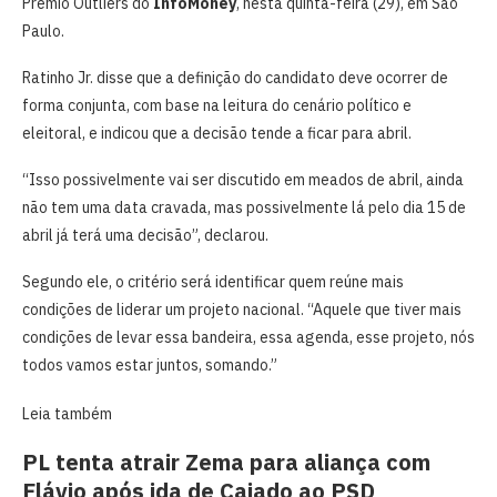
Prêmio Outliers do
InfoMoney
, nesta quinta-feira (29), em São
Paulo.
Ratinho Jr. disse que a definição do candidato deve ocorrer de
forma conjunta, com base na leitura do cenário político e
eleitoral, e indicou que a decisão tende a ficar para abril.
“Isso possivelmente vai ser discutido em meados de abril, ainda
não tem uma data cravada, mas possivelmente lá pelo dia 15 de
abril já terá uma decisão”, declarou.
Segundo ele, o critério será identificar quem reúne mais
condições de liderar um projeto nacional. “Aquele que tiver mais
condições de levar essa bandeira, essa agenda, esse projeto, nós
todos vamos estar juntos, somando.”
Leia também
PL tenta atrair Zema para aliança com
Flávio após ida de Caiado ao PSD