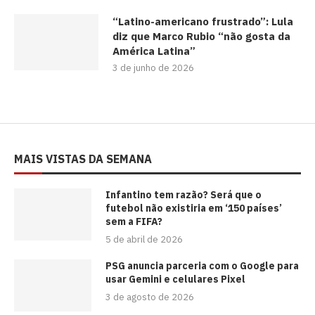
“Latino-americano frustrado”: Lula
diz que Marco Rubio “não gosta da
América Latina”
3 de junho de 2026
MAIS VISTAS DA SEMANA
⁠Infantino tem razão? Será que o
futebol não existiria em ‘150 países’
sem a FIFA?
5 de abril de 2026
PSG anuncia parceria com o Google para
usar Gemini e celulares Pixel
3 de agosto de 2026