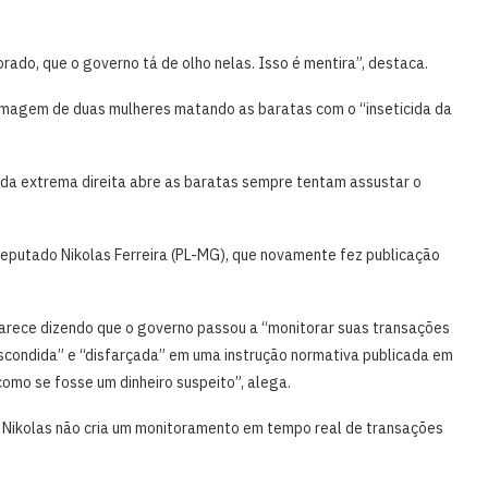
orado, que o governo tá de olho nelas. Isso é mentira”, destaca.
imagem de duas mulheres matando as baratas com o “inseticida da
o da extrema direita abre as baratas sempre tentam assustar o
eputado Nikolas Ferreira (PL-MG), que novamente fez publicação
arece dizendo que o governo passou a “monitorar suas transações
escondida” e “disfarçada” em uma instrução normativa publicada em
como se fosse um dinheiro suspeito”, alega.
r Nikolas não cria um monitoramento em tempo real de transações