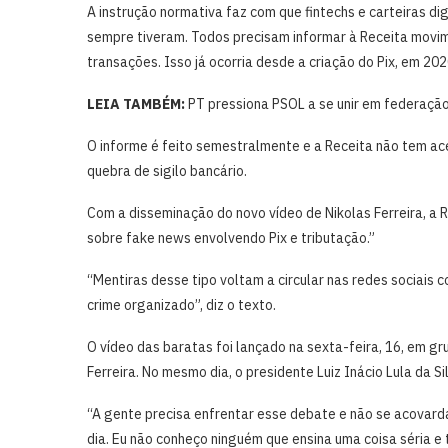
A instrução normativa faz com que fintechs e carteiras d
sempre tiveram. Todos precisam informar à Receita movime
transações. Isso já ocorria desde a criação do Pix, em 202
LEIA TAMBÉM:
PT pressiona PSOL a se unir em federação 
O informe é feito semestralmente e a Receita não tem ac
quebra de sigilo bancário.
Com a disseminação do novo vídeo de Nikolas Ferreira, a 
sobre fake news envolvendo Pix e tributação.”
“Mentiras desse tipo voltam a circular nas redes sociais
crime organizado”, diz o texto.
O vídeo das baratas foi lançado na sexta-feira, 16, em gr
Ferreira. No mesmo dia, o presidente Luiz Inácio Lula da S
“A gente precisa enfrentar esse debate e não se acovard
dia. Eu não conheço ninguém que ensina uma coisa séria e 