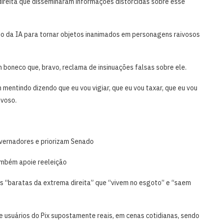
direita que disseminaram informações distorcidas sobre esse
so da IA para tornar objetos inanimados em personagens raivosos
boneco que, bravo, reclama de insinuações falsas sobre ele.
mentindo dizendo que eu vou vigiar, que eu vou taxar, que eu vou
ivoso.
overnadores e priorizam Senado
ambém apoie reeleição
s “baratas da extrema direita” que “vivem no esgoto” e “saem
 de usuários do Pix supostamente reais, em cenas cotidianas, sendo