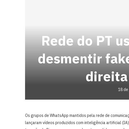
Rede do PT us
desmentir fake
direita
18 de
Os grupos de WhatsApp mantidos pela rede de comunicaç
lançaram vídeos produzidos com inteligência artificial (