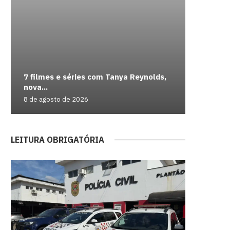
7 filmes e séries com Tanya Reynolds,
AOC lanç
Duskfade
Como us
Casal é 
nova...
IPS de...
sobre o..
Redempt
nota...
8 de agosto de 2026
8 de agos
8 de agos
8 de agos
8 de agos
LEITURA OBRIGATÓRIA