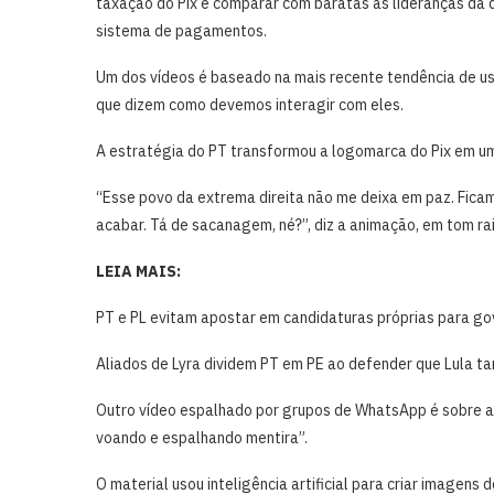
taxação do Pix e comparar com baratas as lideranças da 
sistema de pagamentos.
Um dos vídeos é baseado na mais recente tendência de u
que dizem como devemos interagir com eles.
A estratégia do PT transformou a logomarca do Pix em um 
“Esse povo da extrema direita não me deixa em paz. Ficam 
acabar. Tá de sacanagem, né?”, diz a animação, em tom ra
LEIA MAIS:
PT e PL evitam apostar em candidaturas próprias para g
Aliados de Lyra dividem PT em PE ao defender que Lula t
Outro vídeo espalhado por grupos de WhatsApp é sobre a
voando e espalhando mentira”.
O material usou inteligência artificial para criar imagens