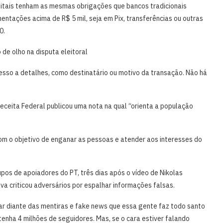
igitais tenham as mesmas obrigações que bancos tradicionais
ntações acima de R$ 5 mil, seja em Pix, transferências ou outras
0.
de olho na disputa eleitoral
esso a detalhes, como destinatário ou motivo da transação. Não há
Receita Federal publicou uma nota na qual “orienta a população
 com o objetivo de enganar as pessoas e atender aos interesses do
upos de apoiadores do PT, três dias após o vídeo de Nikolas
ilva criticou adversários por espalhar informações falsas.
ar diante das mentiras e fake news que essa gente faz todo santo
tenha 4 milhões de seguidores. Mas, se o cara estiver falando