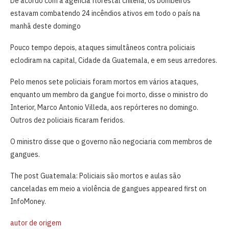
De acordo com a ‌agência florestal chilena, os ‌bombeiros
estavam combatendo 24 incêndios ativos em todo o país na
manhã deste domingo
Pouco tempo depois, ataques simultâneos ​contra ⁠policiais
eclodiram ⁠na capital, Cidade da Guatemala, e em ‌seus arredores.
Pelo menos sete policiais foram mortos em vários ataques,
enquanto ‍um membro da gangue foi morto, disse o ​ministro do
‌Interior, Marco Antonio Villeda, aos repórteres ‍no domingo.
Outros dez policiais ficaram feridos.
O ministro disse que o governo não negociaria com membros de
gangues.
The post Guatemala: Policiais são mortos e aulas são
canceladas em meio a violência de gangues appeared first on
InfoMoney.
autor de origem