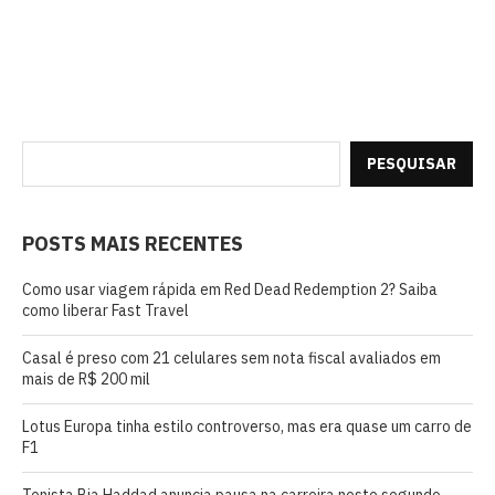
PESQUISAR
POSTS MAIS RECENTES
Como usar viagem rápida em Red Dead Redemption 2? Saiba
como liberar Fast Travel
Casal é preso com 21 celulares sem nota fiscal avaliados em
mais de R$ 200 mil
Lotus Europa tinha estilo controverso, mas era quase um carro de
F1
Tenista Bia Haddad anuncia pausa na carreira neste segundo