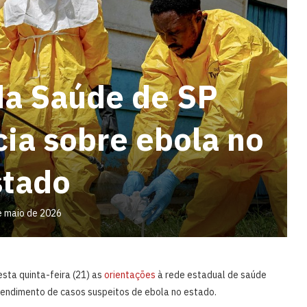
da Saúde de SP
cia sobre ebola no
stado
e maio de 2026
sta quinta-feira (21) as
orientações
à rede estadual de saúde
atendimento de casos suspeitos de ebola no estado.