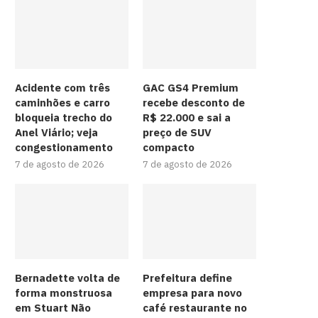
Acidente com três
GAC GS4 Premium
caminhões e carro
recebe desconto de
bloqueia trecho do
R$ 22.000 e sai a
Anel Viário; veja
preço de SUV
congestionamento
compacto
7 de agosto de 2026
7 de agosto de 2026
Bernadette volta de
Prefeitura define
forma monstruosa
empresa para novo
em Stuart Não
café restaurante no