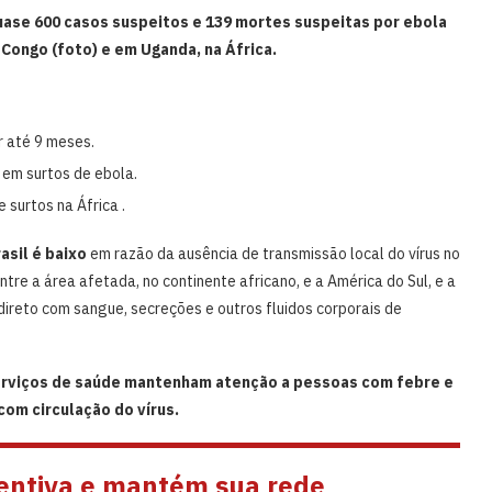
uase 600 casos suspeitos e 139 mortes suspeitas por ebola
Congo (foto) e em Uganda, na África.
r até 9 meses.
 em surtos de ebola.
 surtos na África .
asil é baixo
em razão da ausência de transmissão local do vírus no
ntre a área afetada, no continente africano, e a América do Sul, e a
ireto com sangue, secreções e outros fluidos corporais de
serviços de saúde mantenham atenção a pessoas com febre e
com circulação do vírus.
entiva e mantém sua rede