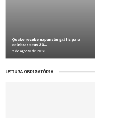
Quake recebe expansão grátis para
Celebra
Take-Tw
Lei Mari
celebrar seus 30...
Batalhão
trailer d
veja...
Galaxy d
7 de agosto de 2026
7 de agos
7 de agos
7 de agos
7 de agos
LEITURA OBRIGATÓRIA