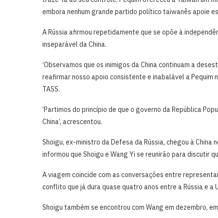
embora nenhum grande partido político taiwanês apoie es
A Rússia afirmou repetidamente que se opõe à independên
inseparável da China.
‘Observamos que os inimigos da China continuam a desesta
reafirmar nosso apoio consistente e inabalável a Pequim n
TASS.
‘Partimos ⁠do princípio de ⁠que o governo da República Pop
China’, acrescentou.
Shoigu, ex-ministro da Defesa da Rússia, chegou à China n
informou que Shoigu e Wang Yi se reunirão para discutir ​
A ‌viagem coincide com as conversações entre representant
conflito que já dura quase quatro anos entre a Rússia e a 
Shoigu também se encontrou com Wang em dezembro, em