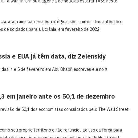
a Taiwan, informou a ‌agência de notícias estatal TASS neste
eclararam uma parceria estratégica ‘sem limites’ dias antes de o
res de soldados para a Ucrânia, em fevereiro ‌de 2022.
sia e EUA já têm data, diz Zelenskiy
as: 4 e 5 ​de ⁠fevereiro ⁠em Abu Dhabi’, escreveu ele ‌no X
49,3 em janeiro ante os 50,1 de dezembro
previsão de 50,1 dos economistas consultados pelo The Wall Street
mo seu próprio território e não renunciou ao uso da força para
delo de ‘um país, ‌dois sistemas’, semelhante ao de Hong Kong,