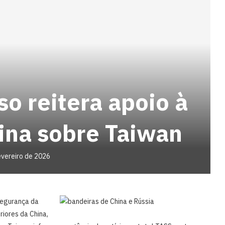
so reitera apoio à
ina sobre Taiwan
evereiro de 2026
Segurança da
iores ‍da China,