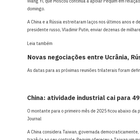
Wang Yi, que Moscou continua a apoiar Pequim em relação 
domingo.
A China e a Rússia estreitaram laços nos últimos anos e d
presidente russo, Vladimir Putin, enviar dezenas de ‌milha
Leia também
Novas negociações entre Ucrânia, Rús
As datas para as próximas reuniões trilaterais foram definid
China: atividade industrial cai para 
O montante para o primeiro mês de 2025 ficou abaixo da 
Journal
A China considera Taiwan, governada democraticamente, co
trazê-la ao seu controle. Pequim ofereceu a Taiwan um mo