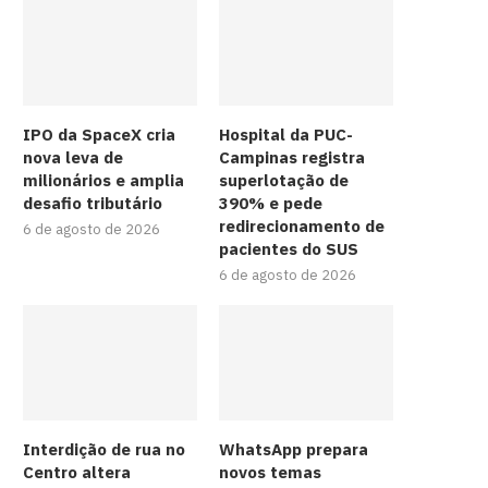
IPO da SpaceX cria
Hospital da PUC-
nova leva de
Campinas registra
milionários e amplia
superlotação de
desafio tributário
390% e pede
redirecionamento de
6 de agosto de 2026
pacientes do SUS
6 de agosto de 2026
Interdição de rua no
WhatsApp prepara
Centro altera
novos temas