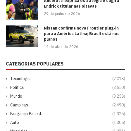
Ancelotti explica estratégia e cogita
Endrick titular nas oitavas
29 de junho de 2026
Nissan confirma nova Frontier plug-in
para a América Latina; Brasil está nos
planos
14 de abril de 2026
CATEGORIAS POPULARES
Tecnologia
(7.018)
Política
(3.650)
Mundo
(3.258)
Campinas
(2.490)
Bragança Paulista
(1.325)
Auto
(1.305)