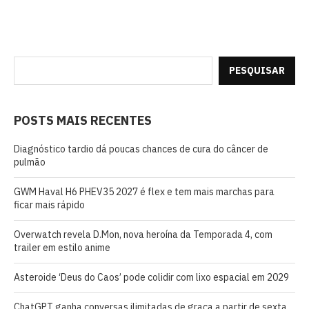
PESQUISAR
POSTS MAIS RECENTES
Diagnóstico tardio dá poucas chances de cura do câncer de
pulmão
GWM Haval H6 PHEV35 2027 é flex e tem mais marchas para
ficar mais rápido
Overwatch revela D.Mon, nova heroína da Temporada 4, com
trailer em estilo anime
Asteroide ‘Deus do Caos’ pode colidir com lixo espacial em 2029
ChatGPT ganha conversas ilimitadas de graça a partir de sexta