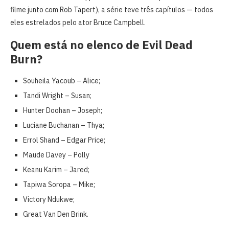
filme junto com Rob Tapert), a série teve três capítulos — todos
eles estrelados pelo ator Bruce Campbell.
Quem está no elenco de Evil Dead
Burn?
Souheila Yacoub – Alice;
Tandi Wright – Susan;
Hunter Doohan – Joseph;
Luciane Buchanan – Thya;
Errol Shand – Edgar Price;
Maude Davey – Polly
Keanu Karim – Jared;
Tapiwa Soropa – Mike;
Victory Ndukwe;
Great Van Den Brink.